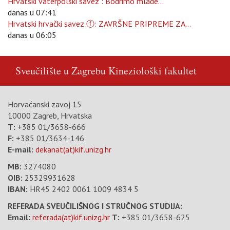
Hrvatski vaterpolski savez : Bodrimo mlade...
danas u 07:41
Hrvatski hrvački savez ⓕ: ZAVRŠNE PRIPREME ZA...
danas u 06:05
Sveučilište u Zagrebu
Kineziološki fakultet
Horvaćanski zavoj 15
10000 Zagreb, Hrvatska
T:
+385 01/3658-666
F:
+385 01/3634-146
E-mail:
dekanat(at)kif.unizg.hr
MB:
3274080
OIB:
25329931628
IBAN:
HR45 2402 0061 1009 4834 5
REFERADA SVEUČILIŠNOG I STRUČNOG STUDIJA:
Email:
referada(at)kif.unizg.hr
T:
+385 01/3658-625