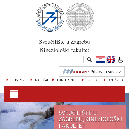
Sveučilište u Zagrebu
Kineziološki fakultet
Prijava u sustav
UPISI 2026.
NATJEČAJI
KONFERENCIJE
PROJEKTI
KNJIŽNICA
Toggle
navigation
SVEUČILIŠTE U
ZAGREBU, KINEZIOLOŠKI
FAKULTET