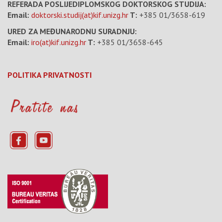
REFERADA POSLIJEDIPLOMSKOG DOKTORSKOG STUDIJA:
Email:
doktorski.studij(at)kif.unizg.hr
T:
+385 01/3658-619
URED ZA MEĐUNARODNU SURADNJU:
Email:
iro(at)kif.unizg.hr
T:
+385 01/3658-645
POLITIKA PRIVATNOSTI