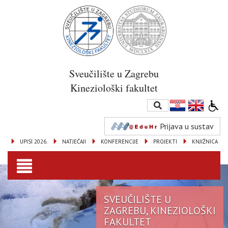
Sveučilište u Zagrebu
Kineziološki fakultet
Prijava u sustav
UPISI 2026.
NATJEČAJI
KONFERENCIJE
PROJEKTI
KNJIŽNICA
Toggle
navigation
SVEUČILIŠTE U
ZAGREBU, KINEZIOLOŠKI
FAKULTET