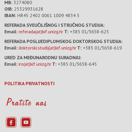
MB:
3274080
OIB:
25329931628
IBAN:
HR45 2402 0061 1009 4834 5
REFERADA SVEUČILIŠNOG I STRUČNOG STUDIJA:
Email:
referada(at)kif.unizg.hr
T:
+385 01/3658-625
REFERADA POSLIJEDIPLOMSKOG DOKTORSKOG STUDIJA:
Email:
doktorski.studij(at)kif.unizg.hr
T:
+385 01/3658-619
URED ZA MEĐUNARODNU SURADNJU:
Email:
iro(at)kif.unizg.hr
T:
+385 01/3658-645
POLITIKA PRIVATNOSTI