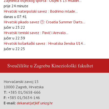
Zajednica osječkog sporta : Osijek s 13 mladih...
prije 24 minute
Hrvatski vaterpolski savez : Bodrimo mlade...
danas u 07:41
Hrvatski pikado savez ⓕ: Croatia Summer Darts...
jučer u 23:22
Hrvatski teniski savez : Pavić i Arevalo...
jučer u 22:39
Hrvatski košarkaški savez : Hrvatska ženska U14...
jučer u 22:25
Sveučilište u Zagrebu
Kineziološki fakultet
Horvaćanski zavoj 15
10000 Zagreb, Hrvatska
T:
+385 01/3658-666
F:
+385 01/3634-146
E-mail:
dekanat(at)kif.unizg.hr