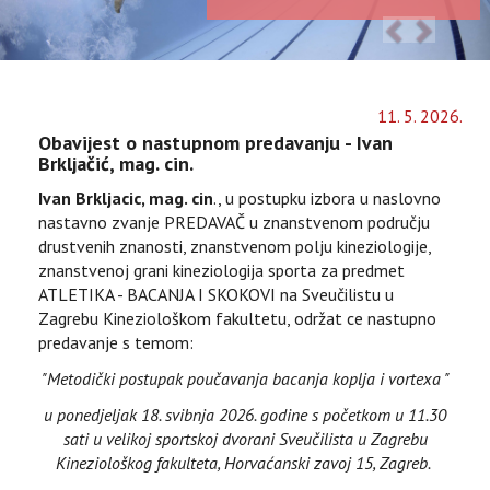
11
.
5
.
2026
.
Obavijest o nastupnom predavanju - Ivan
Brkljačić, mag. cin.
Ivan Brkljacic, mag. cin
., u postupku izbora u naslovno
nastavno zvanje PREDAVAČ u znanstvenom području
drustvenih znanosti, znanstvenom polju kineziologije,
znanstvenoj grani kineziologija sporta za predmet
ATLETIKA - BACANJA I SKOKOVI na Sveučilistu u
Zagrebu Kineziološkom fakultetu, održat ce nastupno
predavanje s temom:
"Metodički postupak poučavanja bacanja koplja i vortexa "
u ponedjeljak 18. svibnja 2026. godine s početkom u 11.30
sati u velikoj sportskoj dvorani Sveučilista u Zagrebu
Kineziološkog fakulteta, Horvaćanski zavoj 15, Zagreb.