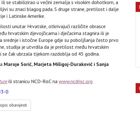
o ili se stabilizirao u većini zemalja s visokim dohotkom, a
ljivi su znaci blagog pada. S druge strane, pretilost i dalje
je i Latinske Amerike.
tilosti unutar Hrvatske, otkrivajući različite obrasce
đu hrvatskim djevojčicama i dječacima stagnira ili je
a srednje i istočne Europe gdje su poboljšanja često prvo
e, studija je utvrdila da je pretilost među hrvatskim
i se čak ubrzala tijekom razdoblja od 45 godina.
-a
Maroje Sorić, Marjeta Mišigoj-Duraković i Sanja
ture
ili stranicu NCD-RisC na
www.ncdrisc.org
83-0
opis obavijesti