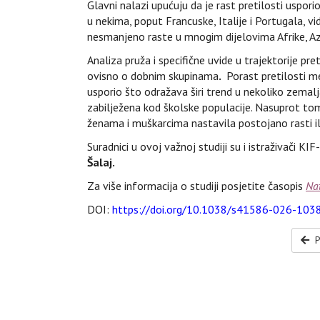
Glavni nalazi upućuju da je rast pretilosti uspori
u nekima, poput Francuske, Italije i Portugala, vid
nesmanjeno raste u mnogim dijelovima Afrike, Azi
Analiza pruža i specifične uvide u trajektorije pre
ovisno o dobnim skupinama
.
Porast pretilosti me
usporio što odražava širi trend u nekoliko zemalj
zabilježena kod školske populacije. Nasuprot tom
ženama i muškarcima nastavila postojano rasti il
Suradnici u ovoj važnoj studiji su i istraživači KIF
Šalaj.
Za više informacija o studiji posjetite časopis
Na
DOI:
https://doi.org/10.1038/s41586-026-103
P