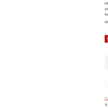
Mo
za
su
H
Če
4.