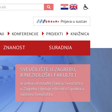
Prijava u sustav
AJI
KONFERENCIJE
PROJEKTI
KNJIŽNICA
ZNANOST
SURADNJA
SVEUČILIŠTE U ZAGREBU,
KINEZIOLOŠKI FAKULTET
je jedna od mlađih članica Sveučilišta
u Zagrebu i djeluje više od 60 godina u
sastavu Sveučilišta.