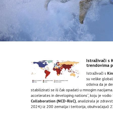
Istraživači s 
trendovima pr
Istraživači s
Kin
su velike globa
otkriva da je d
stabilizirati se ili čak opadati u mnogim nacijama
accelerates in developing nations“, koju je vod
Collaboration (NCD-RisC)
, analizirala je zdrav
2024.) iz 200 zemalja i teritorija, obuhvaćajući 2