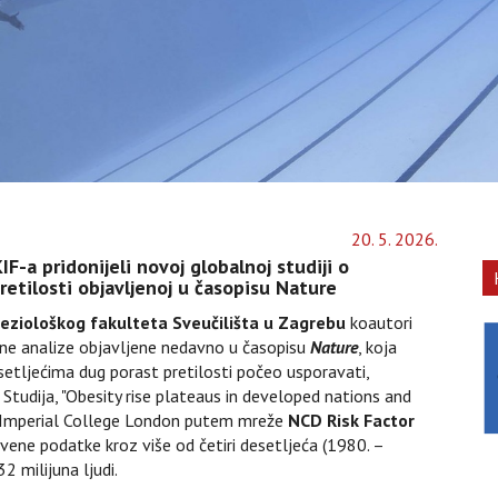
20
.
5
.
2026
.
KIF-a pridonijeli novoj globalnoj studiji o
etilosti objavljenoj u časopisu Nature
eziološkog fakulteta
Sveučilišta u Zagrebu
koautori
lne analize objavljene nedavno u časopisu
Nature
, koja
esetljećima dug porast pretilosti počeo usporavati,
. Studija, "Obesity rise plateaus in developed nations and
io Imperial College London putem mreže
NCD Risk Factor
stvene podatke kroz više od četiri desetljeća (1980. –
32 milijuna ljudi.