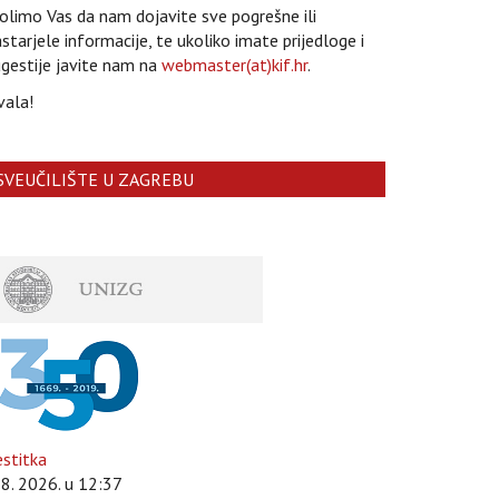
limo Vas da nam dojavite sve pogrešne ili
starjele informacije, te ukoliko imate prijedloge i
gestije javite nam na
webmaster(at)kif.hr
.
vala!
SVEUČILIŠTE U ZAGREBU
stitka
 8. 2026. u 12:37