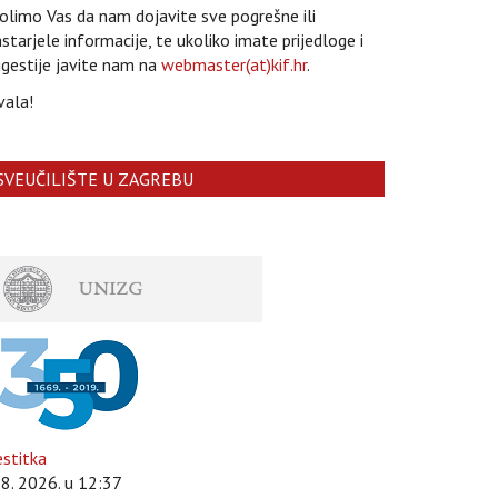
limo Vas da nam dojavite sve pogrešne ili
starjele informacije, te ukoliko imate prijedloge i
gestije javite nam na
webmaster(at)kif.hr
.
vala!
SVEUČILIŠTE U ZAGREBU
stitka
 8. 2026. u 12:37