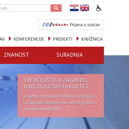
Prijava u sustav
AJI
KONFERENCIJE
PROJEKTI
KNJIŽNICA
ZNANOST
SURADNJA
SVEUČILIŠTE U ZAGREBU,
KINEZIOLOŠKI FAKULTET
je jedna od mlađih članica Sveučilišta
u Zagrebu i djeluje više od 60 godina u
sastavu Sveučilišta.