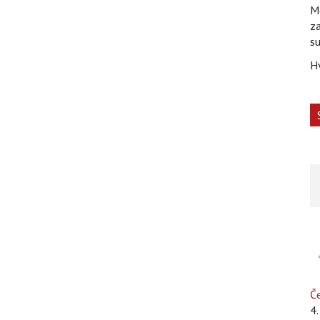
Mo
za
su
H
Če
4.