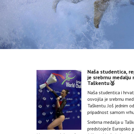
Naša studentica, re
je srebrnu medalju
Taškentu🥈
Naša studentica i hrvat
osvojila je srebrnu me
Taškentu. Još jednim od
pripadnost samom vrhu 
Srebrna medalja u Tašk
predstojeće Europsko p