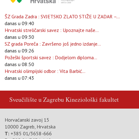
ŠZ Grada Zadra : SVJETSKO ZLATO STIŽE U ZADAR –...
danas u 09:40
Hrvatski streličarski savez : Upoznajte naše...
danas u 09:30
SZ grada Poreča : Završeno još jedno izdanje...
danas u 09:26
Požeški športski savez : Dodjelom diploma...
danas u 08:50
Hrvatski olimpijski odbor : Vita Barbić...
danas u 07:43
Sveučilište u Zagrebu
Kineziološki fakultet
Horvaćanski zavoj 15
10000 Zagreb, Hrvatska
T:
+385 01/3658-666