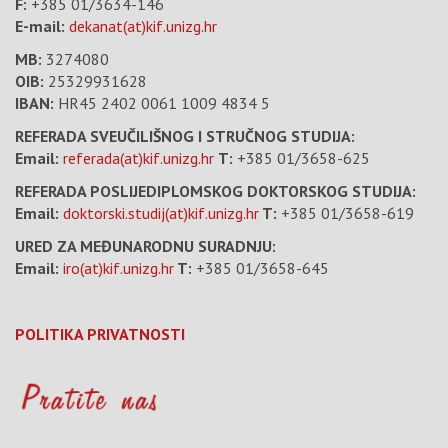
F:
+385 01/3634-146
E-mail:
dekanat(at)kif.unizg.hr
MB:
3274080
OIB:
25329931628
IBAN:
HR45 2402 0061 1009 4834 5
REFERADA SVEUČILIŠNOG I STRUČNOG STUDIJA:
Email:
referada(at)kif.unizg.hr
T:
+385 01/3658-625
REFERADA POSLIJEDIPLOMSKOG DOKTORSKOG STUDIJA:
Email:
doktorski.studij(at)kif.unizg.hr
T:
+385 01/3658-619
URED ZA MEĐUNARODNU SURADNJU:
Email:
iro(at)kif.unizg.hr
T:
+385 01/3658-645
POLITIKA PRIVATNOSTI