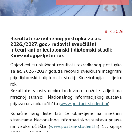
8
.
7
.
2026
.
Rezultati razredbenog postupka za ak.
2026./2027. god.- redoviti sveučilišni
integrirani prijediplomski i diplomski studij:
Kineziologija-ljetni rok
Objavljeni su službeni rezultati razredbenog postupka
za ak. 2026./2027. god. za redoviti sveučilišni integrirani
prijediplomski i diplomski studij: Kineziologija – ljetni
rok.
Rezultate s ostvarenim bodovima možete vidjeti na
mrežnoj stranici Nacionalnog informacijskog sustava
prijava na visoka učilišta (
www.postani-student.hr
).
Konačne rang liste biti će objavljene na mrežnim
stranicama Nacionalnog informacijskog sustava prijava
na visoka učilišta (
www.postani-student.hr
) 15. srpnja