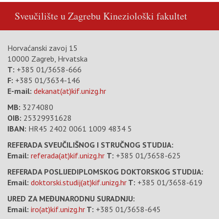
Sveučilište u Zagrebu
Kineziološki fakultet
Horvaćanski zavoj 15
10000 Zagreb, Hrvatska
T:
+385 01/3658-666
F:
+385 01/3634-146
E-mail:
dekanat(at)kif.unizg.hr
MB:
3274080
OIB:
25329931628
IBAN:
HR45 2402 0061 1009 4834 5
REFERADA SVEUČILIŠNOG I STRUČNOG STUDIJA:
Email:
referada(at)kif.unizg.hr
T:
+385 01/3658-625
REFERADA POSLIJEDIPLOMSKOG DOKTORSKOG STUDIJA:
Email:
doktorski.studij(at)kif.unizg.hr
T:
+385 01/3658-619
URED ZA MEĐUNARODNU SURADNJU:
Email:
iro(at)kif.unizg.hr
T:
+385 01/3658-645