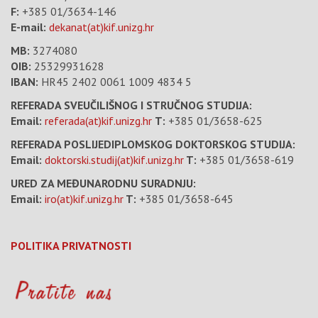
F:
+385 01/3634-146
E-mail:
dekanat(at)kif.unizg.hr
MB:
3274080
OIB:
25329931628
IBAN:
HR45 2402 0061 1009 4834 5
REFERADA SVEUČILIŠNOG I STRUČNOG STUDIJA:
Email:
referada(at)kif.unizg.hr
T:
+385 01/3658-625
REFERADA POSLIJEDIPLOMSKOG DOKTORSKOG STUDIJA:
Email:
doktorski.studij(at)kif.unizg.hr
T:
+385 01/3658-619
URED ZA MEĐUNARODNU SURADNJU:
Email:
iro(at)kif.unizg.hr
T:
+385 01/3658-645
POLITIKA PRIVATNOSTI