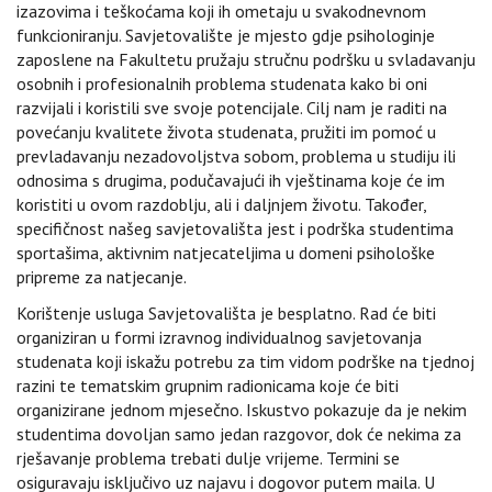
izazovima i teškoćama koji ih ometaju u svakodnevnom
funkcioniranju. Savjetovalište je mjesto gdje psihologinje
zaposlene na Fakultetu pružaju stručnu podršku u svladavanju
osobnih i profesionalnih problema studenata kako bi oni
razvijali i koristili sve svoje potencijale. Cilj nam je raditi na
povećanju kvalitete života studenata, pružiti im pomoć u
prevladavanju nezadovoljstva sobom, problema u studiju ili
odnosima s drugima, podučavajući ih vještinama koje će im
koristiti u ovom razdoblju, ali i daljnjem životu. Također,
specifičnost našeg savjetovališta jest i podrška studentima
sportašima, aktivnim natjecateljima u domeni psihološke
pripreme za natjecanje.
Korištenje usluga Savjetovališta je besplatno. Rad će biti
organiziran u formi izravnog individualnog savjetovanja
studenata koji iskažu potrebu za tim vidom podrške na tjednoj
razini te tematskim grupnim radionicama koje će biti
organizirane jednom mjesečno. Iskustvo pokazuje da je nekim
studentima dovoljan samo jedan razgovor, dok će nekima za
rješavanje problema trebati dulje vrijeme. Termini se
osiguravaju isključivo uz najavu i dogovor putem maila. U