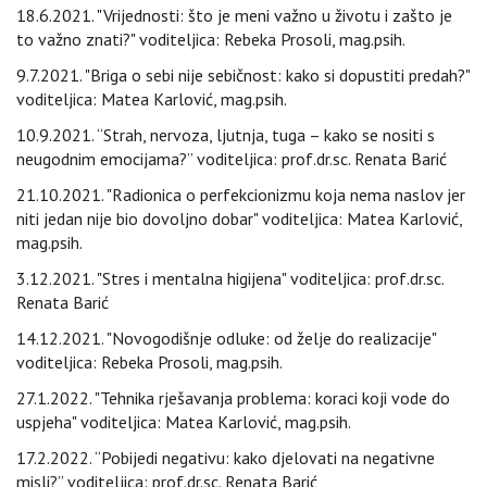
18.6.2021. "Vrijednosti: što je meni važno u životu i zašto je
to važno znati?" voditeljica: Rebeka Prosoli, mag.psih.
9.7.2021. "Briga o sebi nije sebičnost: kako si dopustiti predah?"
voditeljica: Matea Karlović, mag.psih.
10.9.2021. “Strah, nervoza, ljutnja, tuga – kako se nositi s
neugodnim emocijama?” voditeljica: prof.dr.sc. Renata Barić
21.10.2021. "Radionica o perfekcionizmu koja nema naslov jer
niti jedan nije bio dovoljno dobar" voditeljica: Matea Karlović,
mag.psih.
3.12.2021. "Stres i mentalna higijena" voditeljica: prof.dr.sc.
Renata Barić
14.12.2021. "Novogodišnje odluke: od želje do realizacije"
voditeljica: Rebeka Prosoli, mag.psih.
27.1.2022. "Tehnika rješavanja problema: koraci koji vode do
uspjeha" voditeljica: Matea Karlović, mag.psih.
17.2.2022. “Pobijedi negativu: kako djelovati na negativne
misli?” voditeljica: prof.dr.sc. Renata Barić