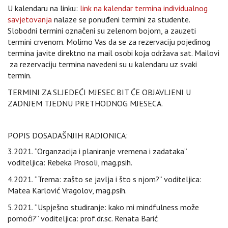
U kalendaru na linku:
link na kalendar termina individualnog
savjetovanja
nalaze se ponuđeni termini za studente.
Slobodni termini označeni su zelenom bojom, a zauzeti
termini crvenom. Molimo Vas da se za rezervaciju pojedinog
termina javite direktno na mail osobi koja održava sat. Mailovi
za rezervaciju termina navedeni su u kalendaru uz svaki
termin.
TERMINI ZA SLJEDEĆI MJESEC BIT ĆE OBJAVLJENI U
ZADNJEM TJEDNU PRETHODNOG MJESECA.
POPIS DOSADAŠNJIH RADIONICA:
3.2021. “Organzacija i planiranje vremena i zadataka”
voditeljica: Rebeka Prosoli, mag.psih.
4.2021. “Trema: zašto se javlja i što s njom?” voditeljica:
Matea Karlović Vragolov, mag.psih.
5.2021. “Uspješno studiranje: kako mi mindfulness može
pomoći?” voditeljica: prof.dr.sc. Renata Barić