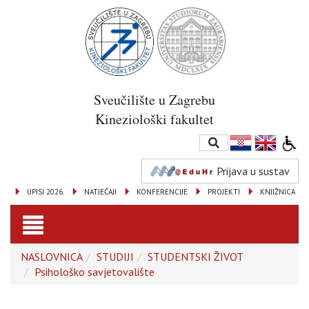
Sveučilište u Zagrebu
Kineziološki fakultet
Prijava u sustav
UPISI 2026.
NATJEČAJI
KONFERENCIJE
PROJEKTI
KNJIŽNICA
Toggle
NASLOVNICA
STUDIJI
STUDENTSKI ŽIVOT
navigation
Psihološko savjetovalište