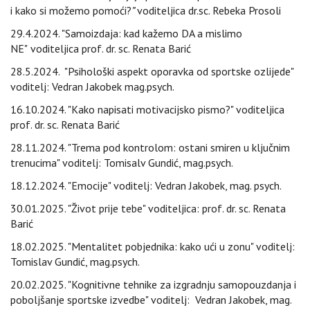
i kako si možemo pomoći?
”
voditeljica dr.sc. Rebeka Prosoli
29.4.2024. "Samoizdaja: kad kažemo DA a mislimo
NE"
voditeljica
prof. dr. sc. Renata Barić
28.5.2024. "Psihološki aspekt oporavka od sportske ozlijede"
voditelj: Vedran Jakobek mag.psych.
16.10.2024. "Kako napisati motivacijsko pismo?" voditeljica
prof. dr. sc. Renata Barić
28.11.2024. "Trema pod kontrolom: ostani smiren u ključnim
trenucima" voditelj: Tomisalv Gundić, mag.psych.
18.12.2024. "Emocije" voditelj: Vedran Jakobek, mag. psych.
30.01.2025. "Život prije tebe" voditeljica: prof. dr. sc. Renata
Barić
18.02.2025. "Mentalitet pobjednika: kako ući u zonu" voditelj:
Tomislav Gundić, mag.psych.
20.02.2025. "Kognitivne tehnike za izgradnju samopouzdanja i
poboljšanje sportske izvedbe" voditelj: Vedran Jakobek, mag.