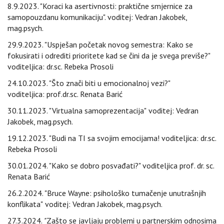
8.9.2023. "Koraci ka asertivnosti: praktične smjernice za
samopouzdanu komunikaciju". voditej: Vedran Jakobek,
mag.psych.
29.9.2023. "Uspješan početak novog semestra: Kako se
fokusirati i odrediti prioritete kad se čini da je svega previše?"
voditeljica: dr.sc. Rebeka Prosoli
24.10.2023. "Što znači biti u emocionalnoj vezi?"
voditeljica: prof.dr.sc. Renata Barić
30.11.2023. "Virtualna samoprezentacija"
voditej: Vedran
Jakobek, mag.psych.
19.12.2023. "Budi na TI sa svojim emocijama! voditeljica: dr.sc.
Rebeka Prosoli
30.01.2024. "Kako se dobro posvađati?" voditeljica prof. dr. sc.
Renata Barić
26.2.2024. "Bruce Wayne: psihološko tumačenje unutrašnjih
konflikata"
voditej: Vedran Jakobek, mag.psych.
27.3.2024.
"
Zašto se javljaju problemi u partnerskim odnosima