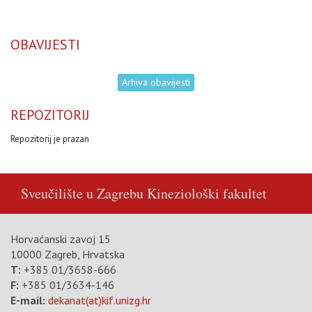
OBAVIJESTI
Arhiva obavijesti
REPOZITORIJ
Repozitorij je prazan
Sveučilište u Zagrebu
Kineziološki fakultet
Horvaćanski zavoj 15
10000 Zagreb, Hrvatska
T:
+385 01/3658-666
F:
+385 01/3634-146
E-mail:
dekanat(at)kif.unizg.hr