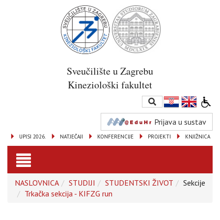
Sveučilište u Zagrebu
Kineziološki fakultet
Prijava u sustav
UPISI 2026.
NATJEČAJI
KONFERENCIJE
PROJEKTI
KNJIŽNICA
Toggle
NASLOVNICA
STUDIJI
STUDENTSKI ŽIVOT
Sekcije
navigation
Trkačka sekcija - KIFZG run