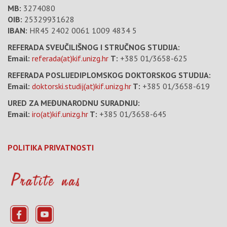
MB:
3274080
OIB:
25329931628
IBAN:
HR45 2402 0061 1009 4834 5
REFERADA SVEUČILIŠNOG I STRUČNOG STUDIJA:
Email:
referada(at)kif.unizg.hr
T:
+385 01/3658-625
REFERADA POSLIJEDIPLOMSKOG DOKTORSKOG STUDIJA:
Email:
doktorski.studij(at)kif.unizg.hr
T:
+385 01/3658-619
URED ZA MEĐUNARODNU SURADNJU:
Email:
iro(at)kif.unizg.hr
T:
+385 01/3658-645
POLITIKA PRIVATNOSTI