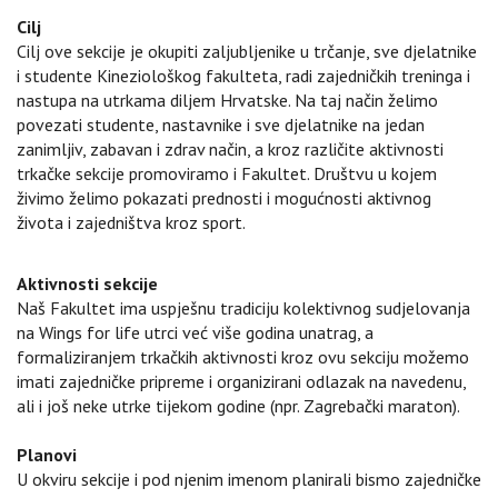
Cilj
Cilj ove sekcije je okupiti zaljubljenike u trčanje, sve djelatnike
i studente Kineziološkog fakulteta, radi zajedničkih treninga i
nastupa na utrkama diljem Hrvatske. Na taj način želimo
povezati studente, nastavnike i sve djelatnike na jedan
zanimljiv, zabavan i zdrav način, a kroz različite aktivnosti
trkačke sekcije promoviramo i Fakultet. Društvu u kojem
živimo želimo pokazati prednosti i mogućnosti aktivnog
života i zajedništva kroz sport.
Aktivnosti sekcije
Naš Fakultet ima uspješnu tradiciju kolektivnog sudjelovanja
na Wings for life utrci već više godina unatrag, a
formaliziranjem trkačkih aktivnosti kroz ovu sekciju možemo
imati zajedničke pripreme i organizirani odlazak na navedenu,
ali i još neke utrke tijekom godine (npr. Zagrebački maraton).
Planovi
U okviru sekcije i pod njenim imenom planirali bismo zajedničke