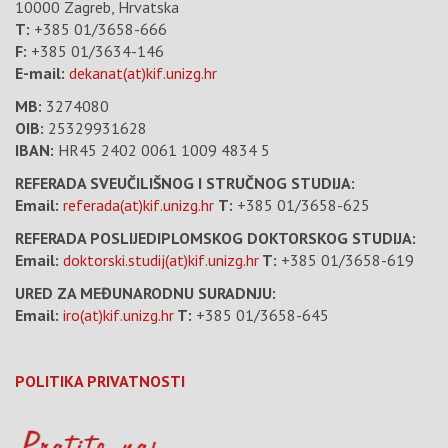
10000 Zagreb, Hrvatska
T:
+385 01/3658-666
F:
+385 01/3634-146
E-mail:
dekanat(at)kif.unizg.hr
MB:
3274080
OIB:
25329931628
IBAN:
HR45 2402 0061 1009 4834 5
REFERADA SVEUČILIŠNOG I STRUČNOG STUDIJA:
Email:
referada(at)kif.unizg.hr
T:
+385 01/3658-625
REFERADA POSLIJEDIPLOMSKOG DOKTORSKOG STUDIJA:
Email:
doktorski.studij(at)kif.unizg.hr
T:
+385 01/3658-619
URED ZA MEĐUNARODNU SURADNJU:
Email:
iro(at)kif.unizg.hr
T:
+385 01/3658-645
POLITIKA PRIVATNOSTI