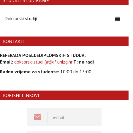
STUDIJI I STUDIRANJE
Doktorski studiji
Toggle
navigati
KONTAKTI
REFERADA POSLIJEDIPLOMSKIH STUDIJA:
Email:
doktorski.studij
(at)kif.unizg.hr
T: ne radi
Radno vrijeme za studente:
10:00 do 13:00
KORISNI LINKOVI