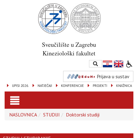
Sveučilište u Zagrebu
Kineziološki fakultet
Prijava u sustav
UPISI 2026.
NATJEČAJI
KONFERENCIJE
PROJEKTI
KNJIŽNICA
Toggle
NASLOVNICA
STUDIJI
Doktorski studiji
navigation