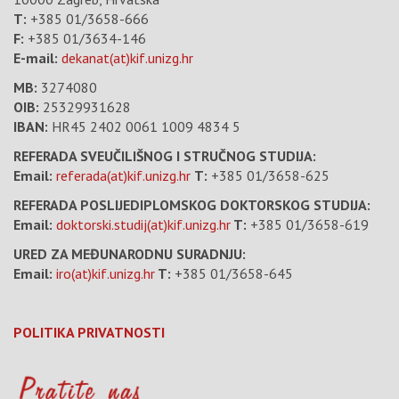
T:
+385 01/3658-666
F:
+385 01/3634-146
E-mail:
dekanat(at)kif.unizg.hr
MB:
3274080
OIB:
25329931628
IBAN:
HR45 2402 0061 1009 4834 5
REFERADA SVEUČILIŠNOG I STRUČNOG STUDIJA:
Email:
referada(at)kif.unizg.hr
T:
+385 01/3658-625
REFERADA POSLIJEDIPLOMSKOG DOKTORSKOG STUDIJA:
Email:
doktorski.studij(at)kif.unizg.hr
T:
+385 01/3658-619
URED ZA MEĐUNARODNU SURADNJU:
Email:
iro(at)kif.unizg.hr
T:
+385 01/3658-645
POLITIKA PRIVATNOSTI