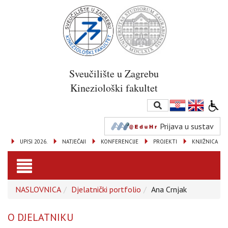
Sveučilište u Zagrebu
Kineziološki fakultet
Prijava u sustav
UPISI 2026.
NATJEČAJI
KONFERENCIJE
PROJEKTI
KNJIŽNICA
Toggle
NASLOVNICA
Djelatnički portfolio
Ana Crnjak
navigation
O DJELATNIKU