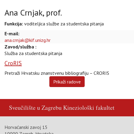
Ana Crnjak, prof.
Funkcija:
voditeljica službe za studentska pitanja
E-mail:
ana.crnjak@kif.unizg.hr
Zavod/služba :
Služba za studentska pitanja
CroRIS
Pretraži Hrvatsku znanstvenu bibliografiju – CRORIS
Sveučilište u Zagrebu
Kineziološki fakultet
Horvaćanski zavoj 15
10000 Zagreb, Hrvatska