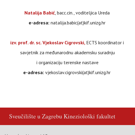
Natalija Babić
, bacc.cin., voditeljica Ureda
e-adresa:
natalija.babic(at)kif.unizg.hr
izv. prof. dr. sc. Vjekoslav Cigrovski,
ECTS koordinator i
savjetnik za međunarodnu akademsku suradnju
i organizaciju terenske nastave
e-adresa:
vjekoslav.cigrovski(at)kif.unizg.hr
Sveučilište u Zagrebu
Kineziološki fakultet