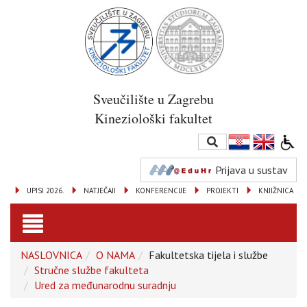
Sveučilište u Zagrebu
Kineziološki fakultet
Prijava u sustav
UPISI 2026.
NATJEČAJI
KONFERENCIJE
PROJEKTI
KNJIŽNICA
Toggle
NASLOVNICA
O NAMA
Fakultetska tijela i službe
navigation
Stručne službe fakulteta
Ured za međunarodnu suradnju