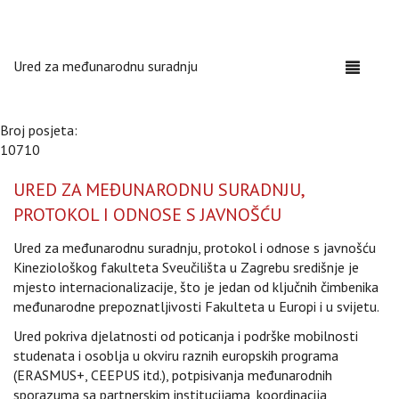
Ured za međunarodnu suradnju
Toggle
navigati
Broj posjeta:
10710
URED ZA MEĐUNARODNU SURADNJU,
PROTOKOL I ODNOSE S JAVNOŠĆU
Ured za međunarodnu suradnju, protokol i odnose s javnošću
Kineziološkog fakulteta Sveučilišta u Zagrebu središnje je
mjesto internacionalizacije, što je jedan od ključnih čimbenika
međunarodne prepoznatljivosti Fakulteta u Europi i u svijetu.
Ured pokriva djelatnosti od poticanja i podrške mobilnosti
studenata i osoblja u okviru raznih europskih programa
(ERASMUS+, CEEPUS itd.), potpisivanja međunarodnih
sporazuma sa partnerskim institucijama, koordinacija