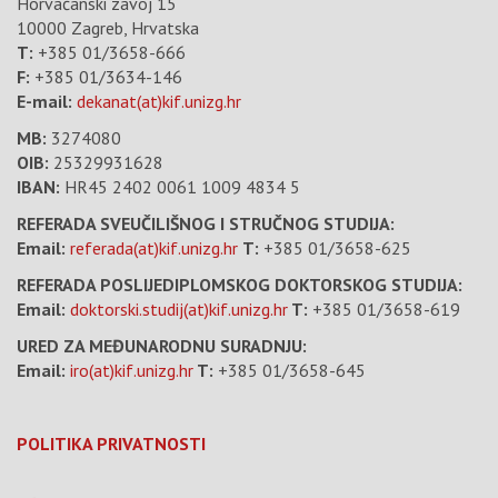
Horvaćanski zavoj 15
10000 Zagreb, Hrvatska
T:
+385 01/3658-666
F:
+385 01/3634-146
E-mail:
dekanat(at)kif.unizg.hr
MB:
3274080
OIB:
25329931628
IBAN:
HR45 2402 0061 1009 4834 5
REFERADA SVEUČILIŠNOG I STRUČNOG STUDIJA:
Email:
referada(at)kif.unizg.hr
T:
+385 01/3658-625
REFERADA POSLIJEDIPLOMSKOG DOKTORSKOG STUDIJA:
Email:
doktorski.studij(at)kif.unizg.hr
T:
+385 01/3658-619
URED ZA MEĐUNARODNU SURADNJU:
Email:
iro(at)kif.unizg.hr
T:
+385 01/3658-645
POLITIKA PRIVATNOSTI