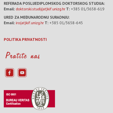
REFERADA POSLIJEDIPLOMSKOG DOKTORSKOG STUDIJA:
Email:
doktorski.studij(at)kif.unizg.hr
T:
+385 01/3658-619
URED ZA MEĐUNARODNU SURADNJU:
Email:
iro(at)kif.unizg.hr
T:
+385 01/3658-645
POLITIKA PRIVATNOSTI