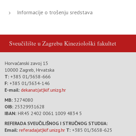
Informacije o trošenju sredstava
Sveučilište u Zagrebu
Kineziološki fakultet
Horvaćanski zavoj 15
10000 Zagreb, Hrvatska
T:
+385 01/3658-666
F:
+385 01/3634-146
E-mail:
dekanat(at)kif.unizg.hr
MB:
3274080
OIB:
25329931628
IBAN:
HR45 2402 0061 1009 4834 5
REFERADA SVEUČILIŠNOG I STRUČNOG STUDIJA:
Email:
referada(at)kif.unizg.hr
T:
+385 01/3658-625