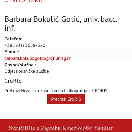
O DJELATNIKU
Barbara Bokulić Gotić, univ. bacc.
inf.
Telefon:
+385 (01) 3658-620
E-mail:
barbara.bokulic.gotic@kif.unizg.hr
Zavod/služba :
Odjel korisničke službe
CroRIS
Pretraži Hrvatsku znanstvenu bibliografiju – CRORIS
Sveučilište u Zagrebu
Kineziološki fakultet