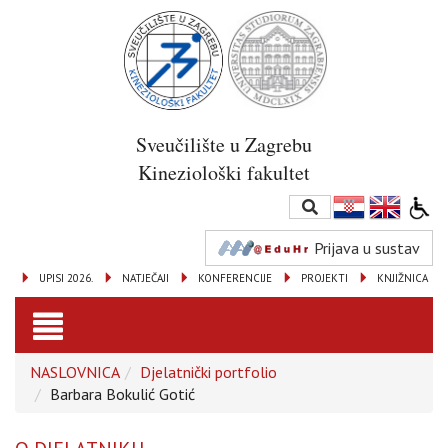
Sveučilište u Zagrebu
Kineziološki fakultet
Prijava u sustav
UPISI 2026.
NATJEČAJI
KONFERENCIJE
PROJEKTI
KNJIŽNICA
Toggle
NASLOVNICA
Djelatnički portfolio
navigation
Barbara Bokulić Gotić