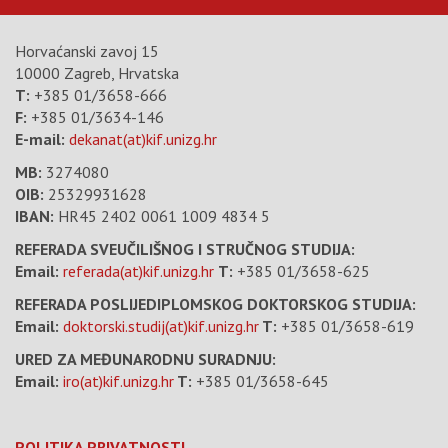
Horvaćanski zavoj 15
10000 Zagreb, Hrvatska
T:
+385 01/3658-666
F:
+385 01/3634-146
E-mail:
dekanat(at)kif.unizg.hr
MB:
3274080
OIB:
25329931628
IBAN:
HR45 2402 0061 1009 4834 5
REFERADA SVEUČILIŠNOG I STRUČNOG STUDIJA:
Email:
referada(at)kif.unizg.hr
T:
+385 01/3658-625
REFERADA POSLIJEDIPLOMSKOG DOKTORSKOG STUDIJA:
Email:
doktorski.studij(at)kif.unizg.hr
T:
+385 01/3658-619
URED ZA MEĐUNARODNU SURADNJU:
Email:
iro(at)kif.unizg.hr
T:
+385 01/3658-645
POLITIKA PRIVATNOSTI