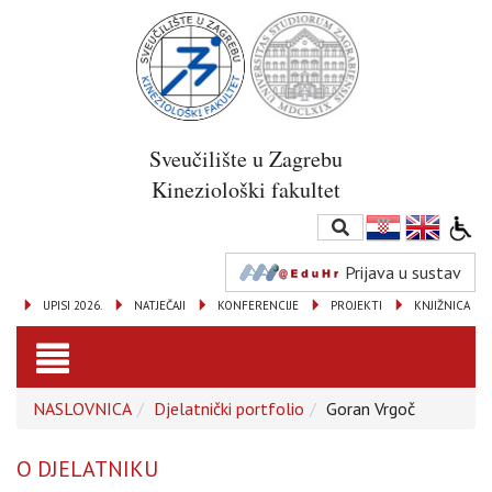
Sveučilište u Zagrebu
Kineziološki fakultet
Prijava u sustav
UPISI 2026.
NATJEČAJI
KONFERENCIJE
PROJEKTI
KNJIŽNICA
Toggle
NASLOVNICA
Djelatnički portfolio
Goran Vrgoč
navigation
O DJELATNIKU