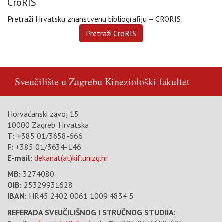
CroRIS
Pretraži Hrvatsku znanstvenu bibliografiju – CRORIS
Sveučilište u Zagrebu
Kineziološki fakultet
Horvaćanski zavoj 15
10000 Zagreb, Hrvatska
T:
+385 01/3658-666
F:
+385 01/3634-146
E-mail:
dekanat(at)kif.unizg.hr
MB:
3274080
OIB:
25329931628
IBAN:
HR45 2402 0061 1009 4834 5
REFERADA SVEUČILIŠNOG I STRUČNOG STUDIJA: