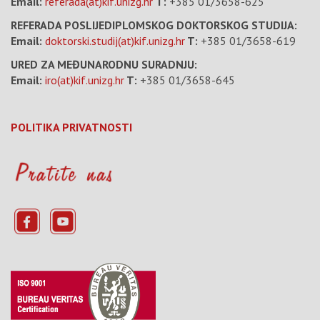
Email:
referada(at)kif.unizg.hr
T:
+385 01/3658-625
REFERADA POSLIJEDIPLOMSKOG DOKTORSKOG STUDIJA:
Email:
doktorski.studij(at)kif.unizg.hr
T:
+385 01/3658-619
URED ZA MEĐUNARODNU SURADNJU:
Email:
iro(at)kif.unizg.hr
T:
+385 01/3658-645
POLITIKA PRIVATNOSTI