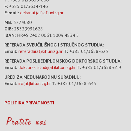
F:
+385 01/3634-146
E-mail:
dekanat(at)kif.unizg.hr
MB:
3274080
OIB:
25329931628
IBAN:
HR45 2402 0061 1009 4834 5
REFERADA SVEUČILIŠNOG I STRUČNOG STUDIJA:
Email:
referada(at)kif.unizg.hr
T:
+385 01/3658-625
REFERADA POSLIJEDIPLOMSKOG DOKTORSKOG STUDIJA:
Email:
doktorski.studij(at)kif.unizg.hr
T:
+385 01/3658-619
URED ZA MEĐUNARODNU SURADNJU:
Email:
iro(at)kif.unizg.hr
T:
+385 01/3658-645
POLITIKA PRIVATNOSTI