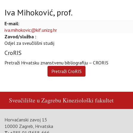
Iva Mihoković, prof.
E-mail:
iva.mihokovic@kif.unizg.hr
Zavod/služba :
Odjel za sveučilišni studij
CroRIS
Pretraži Hrvatsku znanstvenu bibliografiju – CRORIS
Sveučilište u Zagrebu
Kineziološki fakultet
Horvaćanski zavoj 15
10000 Zagreb, Hrvatska
T:
+385 01/3658-666