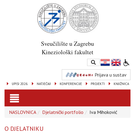
Sveučilište u Zagrebu
Kineziološki fakultet
Prijava u sustav
UPISI 2026.
NATJEČAJI
KONFERENCIJE
PROJEKTI
KNJIŽNICA
Toggle
NASLOVNICA
Djelatnički portfolio
Iva Mihoković
navigation
O DJELATNIKU