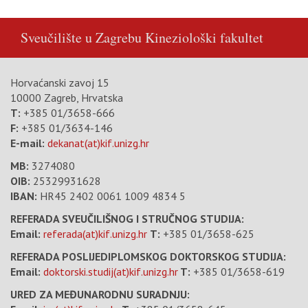
Sveučilište u Zagrebu
Kineziološki fakultet
Horvaćanski zavoj 15
10000 Zagreb, Hrvatska
T:
+385 01/3658-666
F:
+385 01/3634-146
E-mail:
dekanat(at)kif.unizg.hr
MB:
3274080
OIB:
25329931628
IBAN:
HR45 2402 0061 1009 4834 5
REFERADA SVEUČILIŠNOG I STRUČNOG STUDIJA:
Email:
referada(at)kif.unizg.hr
T:
+385 01/3658-625
REFERADA POSLIJEDIPLOMSKOG DOKTORSKOG STUDIJA:
Email:
doktorski.studij(at)kif.unizg.hr
T:
+385 01/3658-619
URED ZA MEĐUNARODNU SURADNJU: