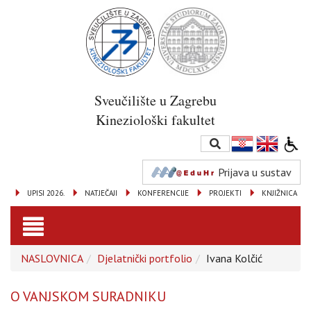
Sveučilište u Zagrebu
Kineziološki fakultet
Prijava u sustav
UPISI 2026.
NATJEČAJI
KONFERENCIJE
PROJEKTI
KNJIŽNICA
Toggle
NASLOVNICA
Djelatnički portfolio
Ivana Kolčić
navigation
O VANJSKOM SURADNIKU