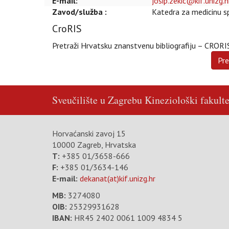
E-mail:
josip.zekic@kif.unizg.h
Zavod/služba :
Katedra za medicinu sp
CroRIS
Pretraži Hrvatsku znanstvenu bibliografiju – CRORI
Sveučilište u Zagrebu
Kineziološki fakulte
Horvaćanski zavoj 15
10000 Zagreb, Hrvatska
T:
+385 01/3658-666
F:
+385 01/3634-146
E-mail:
dekanat(at)kif.unizg.hr
MB:
3274080
OIB:
25329931628
IBAN:
HR45 2402 0061 1009 4834 5