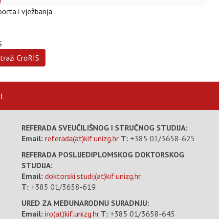
r
orta i vježbanja
S
t
REFERADA SVEUČILIŠNOG I STRUČNOG STUDIJA:
Email:
referada(at)kif.unizg.hr
T:
+385 01/3658-625
REFERADA POSLIJEDIPLOMSKOG DOKTORSKOG
STUDIJA:
Email:
doktorski.studij(at)kif.unizg.hr
T:
+385 01/3658-619
URED ZA MEĐUNARODNU SURADNJU:
Email:
iro(at)kif.unizg.hr
T:
+385 01/3658-645