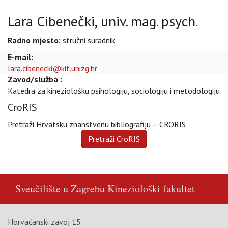
Lara Cibenečki, univ. mag. psych.
Radno mjesto:
stručni suradnik
E-mail:
lara.cibenecki@kif.unizg.hr
Zavod/služba :
Katedra za kineziološku psihologiju, sociologiju i metodologiju
CroRIS
Pretraži Hrvatsku znanstvenu bibliografiju – CRORIS
Sveučilište u Zagrebu
Kineziološki fakultet
Horvaćanski zavoj 15