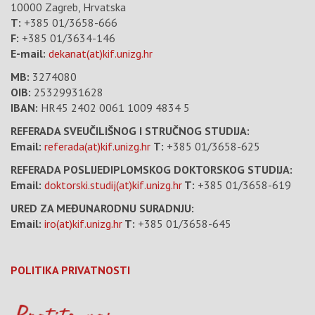
10000 Zagreb, Hrvatska
T:
+385 01/3658-666
F:
+385 01/3634-146
E-mail:
dekanat(at)kif.unizg.hr
MB:
3274080
OIB:
25329931628
IBAN:
HR45 2402 0061 1009 4834 5
REFERADA SVEUČILIŠNOG I STRUČNOG STUDIJA:
Email:
referada(at)kif.unizg.hr
T:
+385 01/3658-625
REFERADA POSLIJEDIPLOMSKOG DOKTORSKOG STUDIJA:
Email:
doktorski.studij(at)kif.unizg.hr
T:
+385 01/3658-619
URED ZA MEĐUNARODNU SURADNJU:
Email:
iro(at)kif.unizg.hr
T:
+385 01/3658-645
POLITIKA PRIVATNOSTI