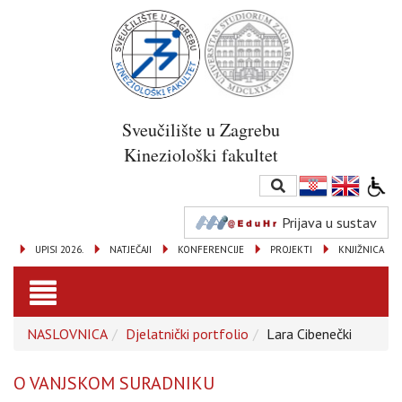
Sveučilište u Zagrebu
Kineziološki fakultet
Prijava u sustav
UPISI 2026.
NATJEČAJI
KONFERENCIJE
PROJEKTI
KNJIŽNICA
Toggle
NASLOVNICA
Djelatnički portfolio
Lara Cibenečki
navigation
O VANJSKOM SURADNIKU