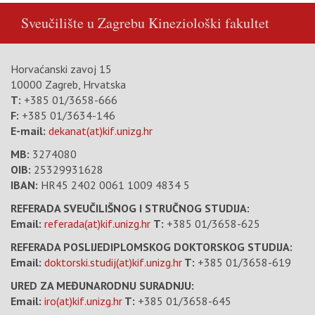
Sveučilište u Zagrebu
Kineziološki fakultet
Horvaćanski zavoj 15
10000 Zagreb, Hrvatska
T:
+385 01/3658-666
F:
+385 01/3634-146
E-mail:
dekanat(at)kif.unizg.hr
MB:
3274080
OIB:
25329931628
IBAN:
HR45 2402 0061 1009 4834 5
REFERADA SVEUČILIŠNOG I STRUČNOG STUDIJA:
Email:
referada(at)kif.unizg.hr
T:
+385 01/3658-625
REFERADA POSLIJEDIPLOMSKOG DOKTORSKOG STUDIJA:
Email:
doktorski.studij(at)kif.unizg.hr
T:
+385 01/3658-619
URED ZA MEĐUNARODNU SURADNJU:
Email:
iro(at)kif.unizg.hr
T:
+385 01/3658-645