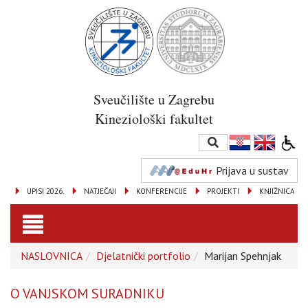
Sveučilište u Zagrebu
Kineziološki fakultet
Prijava u sustav
UPISI 2026.
NATJEČAJI
KONFERENCIJE
PROJEKTI
KNJIŽNICA
Toggle
NASLOVNICA
Djelatnički portfolio
Marijan Spehnjak
navigation
O VANJSKOM SURADNIKU