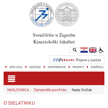
Sveučilište u Zagrebu
Kineziološki fakultet
Prijava u sustav
UPISI 2026.
NATJEČAJI
KONFERENCIJE
PROJEKTI
KNJIŽNICA
Toggle
NASLOVNICA
Djelatnički portfolio
Nada Stričak
navigation
O DJELATNIKU