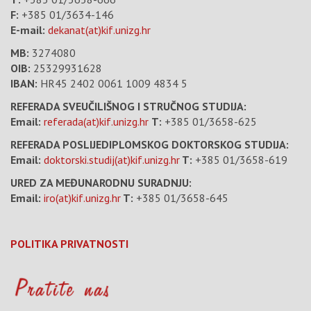
F:
+385 01/3634-146
E-mail:
dekanat(at)kif.unizg.hr
MB:
3274080
OIB:
25329931628
IBAN:
HR45 2402 0061 1009 4834 5
REFERADA SVEUČILIŠNOG I STRUČNOG STUDIJA:
Email:
referada(at)kif.unizg.hr
T:
+385 01/3658-625
REFERADA POSLIJEDIPLOMSKOG DOKTORSKOG STUDIJA:
Email:
doktorski.studij(at)kif.unizg.hr
T:
+385 01/3658-619
URED ZA MEĐUNARODNU SURADNJU:
Email:
iro(at)kif.unizg.hr
T:
+385 01/3658-645
POLITIKA PRIVATNOSTI