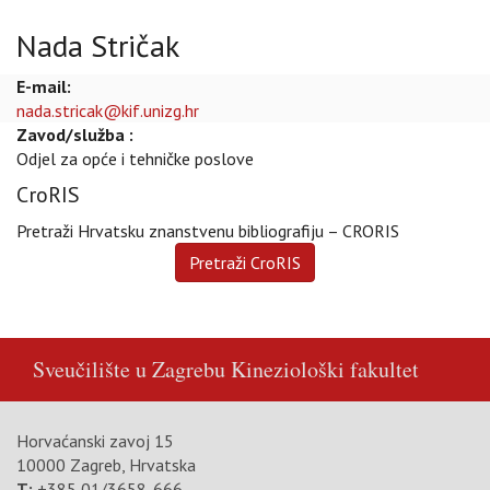
Nada Stričak
E-mail:
nada.stricak@kif.unizg.hr
Zavod/služba :
Odjel za opće i tehničke poslove
CroRIS
Pretraži Hrvatsku znanstvenu bibliografiju – CRORIS
Sveučilište u Zagrebu
Kineziološki fakultet
Horvaćanski zavoj 15
10000 Zagreb, Hrvatska
T:
+385 01/3658-666