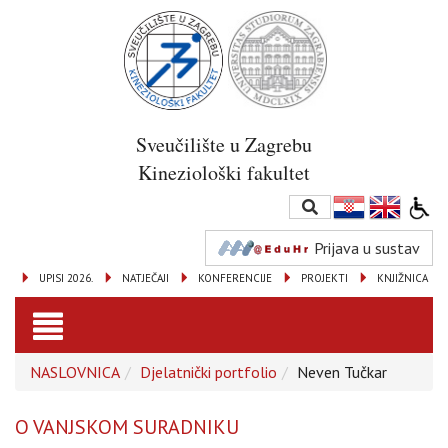
Sveučilište u Zagrebu
Kineziološki fakultet
Prijava u sustav
UPISI 2026.
NATJEČAJI
KONFERENCIJE
PROJEKTI
KNJIŽNICA
Toggle
NASLOVNICA
Djelatnički portfolio
Neven Tučkar
navigation
O VANJSKOM SURADNIKU