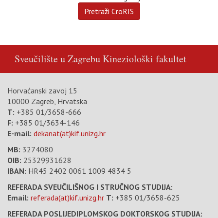
Sveučilište u Zagrebu
Kineziološki fakultet
Horvaćanski zavoj 15
10000 Zagreb, Hrvatska
T:
+385 01/3658-666
F:
+385 01/3634-146
E-mail:
dekanat(at)kif.unizg.hr
MB:
3274080
OIB:
25329931628
IBAN:
HR45 2402 0061 1009 4834 5
REFERADA SVEUČILIŠNOG I STRUČNOG STUDIJA:
Email:
referada(at)kif.unizg.hr
T:
+385 01/3658-625
REFERADA POSLIJEDIPLOMSKOG DOKTORSKOG STUDIJA: