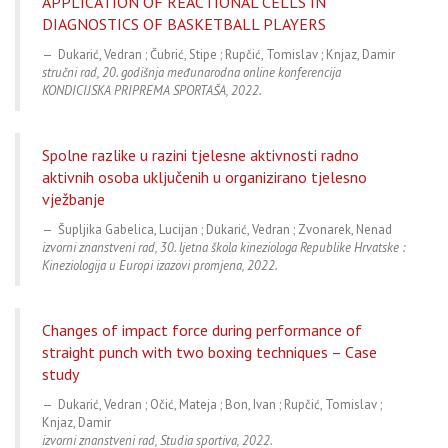
APPLICATION OF REACTIONAL CELLS IN
DIAGNOSTICS OF BASKETBALL PLAYERS
Dukarić, Vedran ; Čubrić, Stipe ; Rupčić, Tomislav ; Knjaz, Damir
stručni rad, 20. godišnja međunarodna online konferencija
KONDICIJSKA PRIPREMA SPORTAŠA, 2022.
Spolne razlike u razini tjelesne aktivnosti radno
aktivnih osoba uključenih u organizirano tjelesno
vježbanje
Šupljika Gabelica, Lucijan ; Dukarić, Vedran ; Zvonarek, Nenad
izvorni znanstveni rad, 30. ljetna škola kineziologa Republike Hrvatske :
Kineziologija u Europi izazovi promjena, 2022.
Changes of impact force during performance of
straight punch with two boxing techniques – Case
study
Dukarić, Vedran ; Očić, Mateja ; Bon, Ivan ; Rupčić, Tomislav ;
Knjaz, Damir
izvorni znanstveni rad, Studia sportiva, 2022.