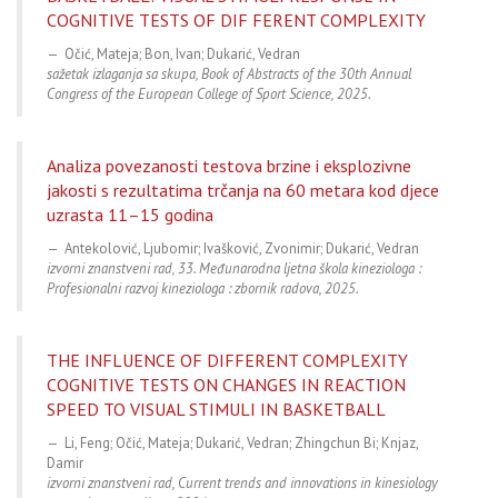
COGNITIVE TESTS OF DIF FERENT COMPLEXITY
Očić, Mateja; Bon, Ivan; Dukarić, Vedran
sažetak izlaganja sa skupa, Book of Abstracts of the 30th Annual
Congress of the European College of Sport Science, 2025.
Analiza povezanosti testova brzine i eksplozivne
jakosti s rezultatima trčanja na 60 metara kod djece
uzrasta 11–15 godina
Antekolović, Ljubomir; Ivašković, Zvonimir; Dukarić, Vedran
izvorni znanstveni rad, 33. Međunarodna ljetna škola kineziologa :
Profesionalni razvoj kineziologa : zbornik radova, 2025.
THE INFLUENCE OF DIFFERENT COMPLEXITY
COGNITIVE TESTS ON CHANGES IN REACTION
SPEED TO VISUAL STIMULI IN BASKETBALL
Li, Feng; Očić, Mateja; Dukarić, Vedran; Zhingchun Bi; Knjaz,
Damir
izvorni znanstveni rad, Current trends and innovations in kinesiology