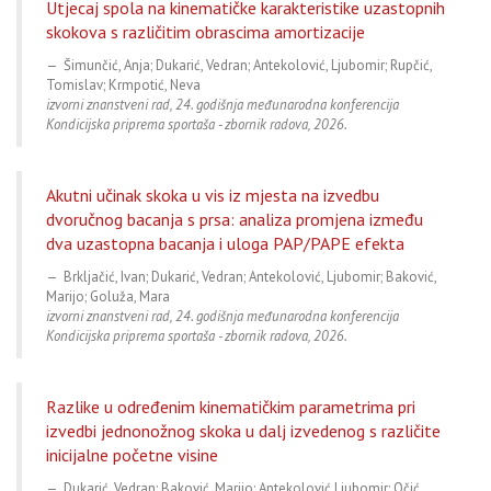
Utjecaj spola na kinematičke karakteristike uzastopnih
skokova s različitim obrascima amortizacije
Šimunčić, Anja; Dukarić, Vedran; Antekolović, Ljubomir; Rupčić,
Tomislav; Krmpotić, Neva
izvorni znanstveni rad, 24. godišnja međunarodna konferencija
Kondicijska priprema sportaša - zbornik radova, 2026.
Akutni učinak skoka u vis iz mjesta na izvedbu
dvoručnog bacanja s prsa: analiza promjena između
dva uzastopna bacanja i uloga PAP/PAPE efekta
Brkljačić, Ivan; Dukarić, Vedran; Antekolović, Ljubomir; Baković,
Marijo; Goluža, Mara
izvorni znanstveni rad, 24. godišnja međunarodna konferencija
Kondicijska priprema sportaša - zbornik radova, 2026.
Razlike u određenim kinematičkim parametrima pri
izvedbi jednonožnog skoka u dalj izvedenog s različite
inicijalne početne visine
Dukarić, Vedran; Baković, Marijo; Antekolović,Ljubomir; Očić,