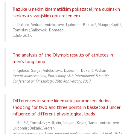
Razlike u nekim kinematičkim pokazateljima dubinskih
skokova s vanjskim opterećenjem
Dukarić, Vedran ; Antekolović, Ljubomir ; Baković, Marijo ; Rupčić,
Tomislav ; Galkowski, Domagoj
ostalo, 2017.
The analysis of the Olympic results of athletes in
men's long jump
Ljubičić, Sanja ; Antekolović, Ljubomir ; Dukarić, Vedran
izvorni znanstveni rad, Proceedings: 8th International Scientific
Conference on Kinesiology: 20th Anniversary, 2017.
Differences in some kinematic parameters during
shooting for two and three points in basketball under
influence of different physiological loads
Rupčić, Tomislav ; Miškulin, Fabijan ; Knjaz, Damir ; Antekolović,
Ljubomir ; Dukarić, Vedran
sažetak izlaganja sa skupa, Sport and quality of life: abstract book, 2017.