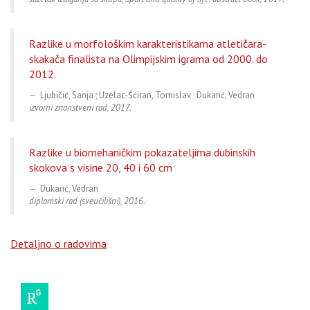
Razlike u morfološkim karakteristikama atletičara-
skakača finalista na Olimpijskim igrama od 2000. do
2012.
Ljubičić, Sanja ; Uzelac-Šćiran, Tomislav ; Dukarić, Vedran
izvorni znanstveni rad, 2017.
Razlike u biomehaničkim pokazateljima dubinskih
skokova s visine 20, 40 i 60 cm
Dukarić, Vedran
diplomski rad (sveučilišni), 2016.
Detaljno o radovima