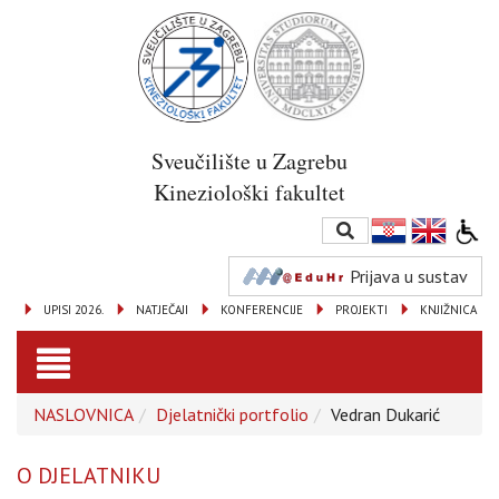
Sveučilište u Zagrebu
Kineziološki fakultet
Prijava u sustav
UPISI 2026.
NATJEČAJI
KONFERENCIJE
PROJEKTI
KNJIŽNICA
Toggle
NASLOVNICA
Djelatnički portfolio
Vedran Dukarić
navigation
O DJELATNIKU