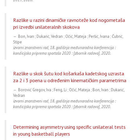
Razlike u razini dinamičke ravnoteže kod nogometaša
pri izvedbi unilateralnih skokova
Bon, Ivan ; Dukarić, Vedran ; Očić, Mateja ; Peršić, Ivana ; Čubrić,
Stipe
izvorni znanstveni rad, 18. godišnja međunarodna konferencija :
kondicijska priprema sportaša 2020 : [zbornik radova], 2020.
Razlike u skok šutu kod košarkaša kadetskog uzrasta
za 2 i 3 poena u određenim kinematičkim parametrima
Borović Gregov, Iva ; Feng, Li ; Očić, Mateja ; Bon, Ivan ; Dukarić,
Vedran
izvorni znanstveni rad, 18. godišnja međunarodna konferencija :
kondicijska priprema sportaša 2020 : [zbornik radova], 2020.
Determining asymmetry using specific unilateral tests
in young basketball players