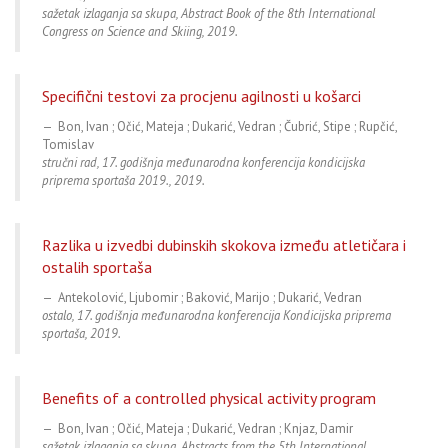
sažetak izlaganja sa skupa, Abstract Book of the 8th International
Congress on Science and Skiing, 2019.
Specifični testovi za procjenu agilnosti u košarci
Bon, Ivan ; Očić, Mateja ; Dukarić, Vedran ; Čubrić, Stipe ; Rupčić,
Tomislav
stručni rad, 17. godišnja međunarodna konferencija kondicijska
priprema sportaša 2019., 2019.
Razlika u izvedbi dubinskih skokova između atletičara i
ostalih sportaša
Antekolović, Ljubomir ; Baković, Marijo ; Dukarić, Vedran
ostalo, 17. godišnja međunarodna konferencija Kondicijska priprema
sportaša, 2019.
Benefits of a controlled physical activity program
Bon, Ivan ; Očić, Mateja ; Dukarić, Vedran ; Knjaz, Damir
sažetak izlaganja sa skupa, Abstracts from the 5th International