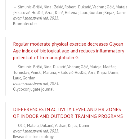
Šimunić-Briški, Nina ; Zekić, Robert ; Dukarić, Vedran ; Očić, Mateja
; Frkatović-Hodžić, Azra ; Deriš, Helena ; Lauc, Gordan ; Knjaz, Damir
izvorni znanstveni rad, 2023.
Biomolecules
Regular moderate physical exercise decreases Glycan
Age index of biological age and reduces inflammatory
potential of Immunoglobulin G
Šimunić-Briški, Nina; Dukarić, Vedran; Očić, Mateja; Madžar,
Tomislav; Vinicki, Martina; Frkatović-Hodžić, Azra; Knjaz, Damir;
Lauc, Gordan
izvorni znanstveni rad, 2023.
Glycoconjugate journal
DIFFERENCES IN ACTIVITY LEVEL AND HR ZONES
OF INDOOR AND OUTDOOR TRAINING PROGRAMS
Očić, Mateja; Dukarić, Vedran; Knjaz, Damir
izvorni znanstveni rad, 2023.
Research in kinesiology