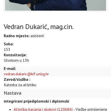
Vedran Dukarić, mag.cin.
Radno mjesto:
asistent
Soba:
153
Konzultacije:
Utorkom u 13h
E-mail:
vedran.dukaric@kif.unizg.hr
Zavod/služba :
Katedra za atletiku
Nastava
integrirani prijediplomski i diplomski
Atletika-bacanja i skokovi (120686)
- Vježbe primijenjene