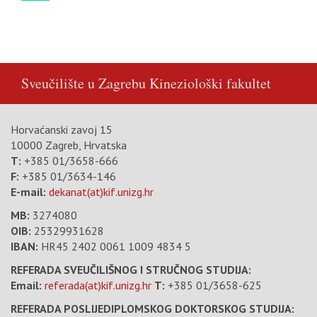
Sveučilište u Zagrebu
Kineziološki fakultet
Horvaćanski zavoj 15
10000 Zagreb, Hrvatska
T:
+385 01/3658-666
F:
+385 01/3634-146
E-mail:
dekanat(at)kif.unizg.hr
MB:
3274080
OIB:
25329931628
IBAN:
HR45 2402 0061 1009 4834 5
REFERADA SVEUČILIŠNOG I STRUČNOG STUDIJA:
Email:
referada(at)kif.unizg.hr
T:
+385 01/3658-625
REFERADA POSLIJEDIPLOMSKOG DOKTORSKOG STUDIJA: