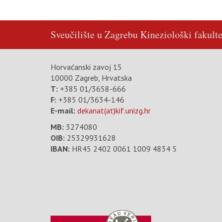
Sveučilište u Zagrebu
Kineziološki fakulte
Horvaćanski zavoj 15
10000 Zagreb, Hrvatska
T:
+385 01/3658-666
F:
+385 01/3634-146
E-mail:
dekanat(at)kif.unizg.hr
MB:
3274080
OIB:
25329931628
IBAN:
HR45 2402 0061 1009 4834 5