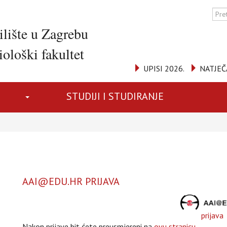
ilište u Zagrebu
ološki fakultet
UPISI 2026.
NATJEČ
STUDIJI I STUDIRANJE
AAI@EDU.HR PRIJAVA
prijava
Nakon prijave bit ćete preusmjereni na
ovu stranicu
.