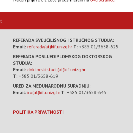
t
REFERADA SVEUČILIŠNOG I STRUČNOG STUDIJA:
Email:
referada(at)kif.unizg.hr
T:
+385 01/3658-625
REFERADA POSLIJEDIPLOMSKOG DOKTORSKOG
STUDIJA:
Email:
doktorski.studij(at)kif.unizg.hr
T:
+385 01/3658-619
URED ZA MEĐUNARODNU SURADNJU:
Email:
iro(at)kif.unizg.hr
T:
+385 01/3658-645
POLITIKA PRIVATNOSTI