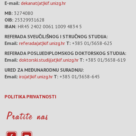
E-mail:
dekanat(at)kif.unizg.hr
MB:
3274080
OIB:
25329931628
IBAN:
HR45 2402 0061 1009 4834 5
REFERADA SVEUČILIŠNOG I STRUČNOG STUDIJA:
Email:
referada(at)kif.unizg.hr
T:
+385 01/3658-625
REFERADA POSLIJEDIPLOMSKOG DOKTORSKOG STUDIJA:
Email:
doktorski.studij(at)kif.unizg.hr
T:
+385 01/3658-619
URED ZA MEĐUNARODNU SURADNJU:
Email:
iro(at)kif.unizg.hr
T:
+385 01/3658-645
POLITIKA PRIVATNOSTI