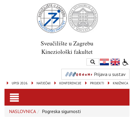
Sveučilište u Zagrebu
Kineziološki fakultet
Prijava u sustav
UPISI 2026.
NATJEČAJI
KONFERENCIJE
PROJEKTI
KNJIŽNICA
Toggle
NASLOVNICA
Pogreska sigurnosti
navigation