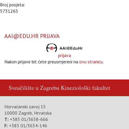
Broj posjeta:
5731265
AAI@EDU.HR PRIJAVA
prijava
Nakon prijave bit ćete preusmjereni na
ovu stranicu
.
Sveučilište u Zagrebu
Kineziološki fakultet
Horvaćanski zavoj 15
10000 Zagreb, Hrvatska
T:
+385 01/3658-666
F:
+385 01/3634-146