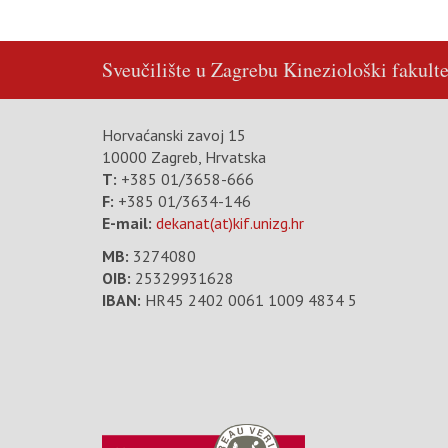
Sveučilište u Zagrebu
Kineziološki fakulte
Horvaćanski zavoj 15
10000 Zagreb, Hrvatska
T:
+385 01/3658-666
F:
+385 01/3634-146
E-mail:
dekanat(at)kif.unizg.hr
MB:
3274080
OIB:
25329931628
IBAN:
HR45 2402 0061 1009 4834 5