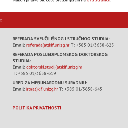
t
REFERADA SVEUČILIŠNOG I STRUČNOG STUDIJA:
Email:
referada(at)kif.unizg.hr
T:
+385 01/3658-625
REFERADA POSLIJEDIPLOMSKOG DOKTORSKOG
STUDIJA:
Email:
doktorski.studij(at)kif.unizg.hr
T:
+385 01/3658-619
URED ZA MEĐUNARODNU SURADNJU:
Email:
iro(at)kif.unizg.hr
T:
+385 01/3658-645
POLITIKA PRIVATNOSTI