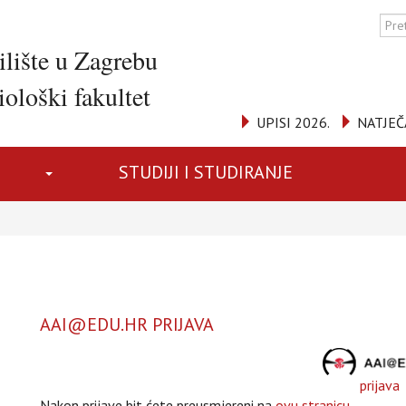
ilište u Zagrebu
ološki fakultet
UPISI 2026.
NATJEČ
STUDIJI I STUDIRANJE
AAI@EDU.HR PRIJAVA
prijava
Nakon prijave bit ćete preusmjereni na
ovu stranicu
.