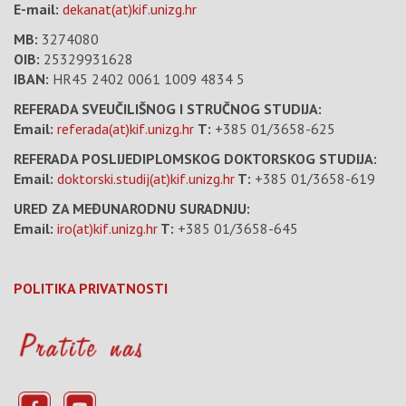
E-mail:
dekanat(at)kif.unizg.hr
MB:
3274080
OIB:
25329931628
IBAN:
HR45 2402 0061 1009 4834 5
REFERADA SVEUČILIŠNOG I STRUČNOG STUDIJA:
Email:
referada(at)kif.unizg.hr
T:
+385 01/3658-625
REFERADA POSLIJEDIPLOMSKOG DOKTORSKOG STUDIJA:
Email:
doktorski.studij(at)kif.unizg.hr
T:
+385 01/3658-619
URED ZA MEĐUNARODNU SURADNJU:
Email:
iro(at)kif.unizg.hr
T:
+385 01/3658-645
POLITIKA PRIVATNOSTI