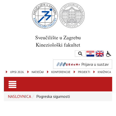
Sveučilište u Zagrebu
Kineziološki fakultet
Prijava u sustav
UPISI 2026.
NATJEČAJI
KONFERENCIJE
PROJEKTI
KNJIŽNICA
Toggle
NASLOVNICA
Pogreska sigurnosti
navigation