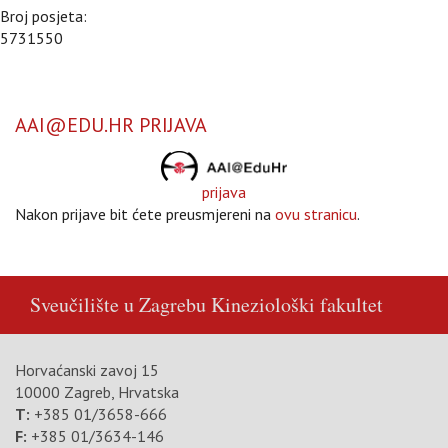
Broj posjeta:
5731550
AAI@EDU.HR PRIJAVA
prijava
Nakon prijave bit ćete preusmjereni na
ovu stranicu
.
Sveučilište u Zagrebu
Kineziološki fakultet
Horvaćanski zavoj 15
10000 Zagreb, Hrvatska
T:
+385 01/3658-666
F:
+385 01/3634-146