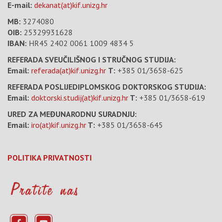
E-mail:
dekanat(at)kif.unizg.hr
MB:
3274080
OIB:
25329931628
IBAN:
HR45 2402 0061 1009 4834 5
REFERADA SVEUČILIŠNOG I STRUČNOG STUDIJA:
Email:
referada(at)kif.unizg.hr
T:
+385 01/3658-625
REFERADA POSLIJEDIPLOMSKOG DOKTORSKOG STUDIJA:
Email:
doktorski.studij(at)kif.unizg.hr
T:
+385 01/3658-619
URED ZA MEĐUNARODNU SURADNJU:
Email:
iro(at)kif.unizg.hr
T:
+385 01/3658-645
POLITIKA PRIVATNOSTI