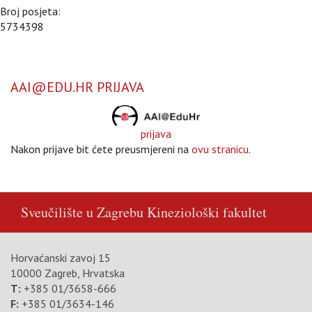
Broj posjeta:
5734398
AAI@EDU.HR PRIJAVA
prijava
Nakon prijave bit ćete preusmjereni na
ovu stranicu
.
Sveučilište u Zagrebu
Kineziološki fakultet
Horvaćanski zavoj 15
10000 Zagreb, Hrvatska
T:
+385 01/3658-666
F:
+385 01/3634-146