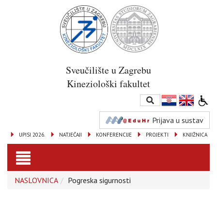
Sveučilište u Zagrebu
Kineziološki fakultet
Prijava u sustav
UPISI 2026.
NATJEČAJI
KONFERENCIJE
PROJEKTI
KNJIŽNICA
Toggle
NASLOVNICA
Pogreska sigurnosti
navigation