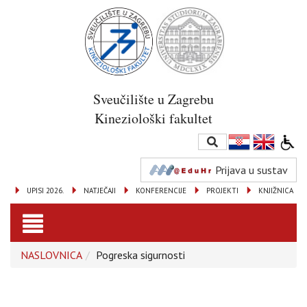
Sveučilište u Zagrebu
Kineziološki fakultet
Prijava u sustav
UPISI 2026.
NATJEČAJI
KONFERENCIJE
PROJEKTI
KNJIŽNICA
Toggle
NASLOVNICA
Pogreska sigurnosti
navigation