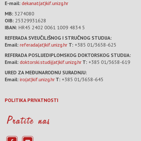
E-mail:
dekanat(at)kif.unizg.hr
MB:
3274080
OIB:
25329931628
IBAN:
HR45 2402 0061 1009 4834 5
REFERADA SVEUČILIŠNOG I STRUČNOG STUDIJA:
Email:
referada(at)kif.unizg.hr
T:
+385 01/3658-625
REFERADA POSLIJEDIPLOMSKOG DOKTORSKOG STUDIJA:
Email:
doktorski.studij(at)kif.unizg.hr
T:
+385 01/3658-619
URED ZA MEĐUNARODNU SURADNJU:
Email:
iro(at)kif.unizg.hr
T:
+385 01/3658-645
POLITIKA PRIVATNOSTI