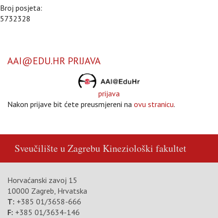
Broj posjeta:
5732328
AAI@EDU.HR PRIJAVA
prijava
Nakon prijave bit ćete preusmjereni na
ovu stranicu
.
Sveučilište u Zagrebu
Kineziološki fakultet
Horvaćanski zavoj 15
10000 Zagreb, Hrvatska
T:
+385 01/3658-666
F:
+385 01/3634-146