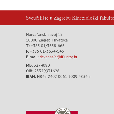
Sveučilište u Zagrebu
Kineziološki fakulte
Horvaćanski zavoj 15
10000 Zagreb, Hrvatska
T:
+385 01/3658-666
F:
+385 01/3634-146
E-mail:
dekanat(at)kif.unizg.hr
MB:
3274080
OIB:
25329931628
IBAN:
HR45 2402 0061 1009 4834 5