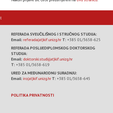
t
REFERADA SVEUČILIŠNOG I STRUČNOG STUDIJA:
Email:
referada(at)kif.unizg.hr
T:
+385 01/3658-625
REFERADA POSLIJEDIPLOMSKOG DOKTORSKOG
STUDIJA:
Email:
doktorski.studij(at)kif.unizg.hr
T:
+385 01/3658-619
URED ZA MEĐUNARODNU SURADNJU:
Email:
iro(at)kif.unizg.hr
T:
+385 01/3658-645
POLITIKA PRIVATNOSTI