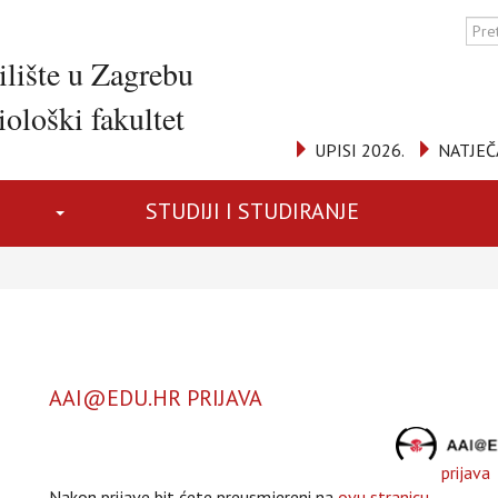
ilište u Zagrebu
ološki fakultet
UPISI 2026.
NATJEČ
STUDIJI I STUDIRANJE
AAI@EDU.HR PRIJAVA
prijava
Nakon prijave bit ćete preusmjereni na
ovu stranicu
.