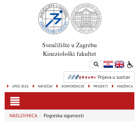
Sveučilište u Zagrebu
Kineziološki fakultet
Prijava u sustav
UPISI 2026.
NATJEČAJI
KONFERENCIJE
PROJEKTI
KNJIŽNICA
Toggle
NASLOVNICA
Pogreska sigurnosti
navigation