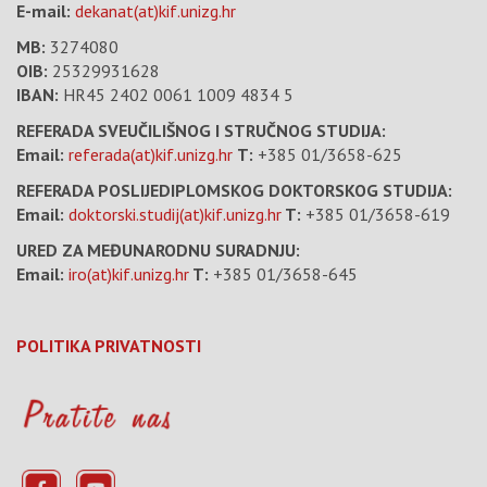
E-mail:
dekanat(at)kif.unizg.hr
MB:
3274080
OIB:
25329931628
IBAN:
HR45 2402 0061 1009 4834 5
REFERADA SVEUČILIŠNOG I STRUČNOG STUDIJA:
Email:
referada(at)kif.unizg.hr
T:
+385 01/3658-625
REFERADA POSLIJEDIPLOMSKOG DOKTORSKOG STUDIJA:
Email:
doktorski.studij(at)kif.unizg.hr
T:
+385 01/3658-619
URED ZA MEĐUNARODNU SURADNJU:
Email:
iro(at)kif.unizg.hr
T:
+385 01/3658-645
POLITIKA PRIVATNOSTI