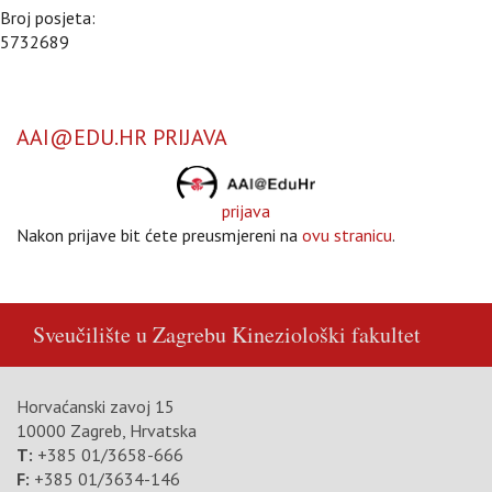
Broj posjeta:
5732689
AAI@EDU.HR PRIJAVA
prijava
Nakon prijave bit ćete preusmjereni na
ovu stranicu
.
Sveučilište u Zagrebu
Kineziološki fakultet
Horvaćanski zavoj 15
10000 Zagreb, Hrvatska
T:
+385 01/3658-666
F:
+385 01/3634-146