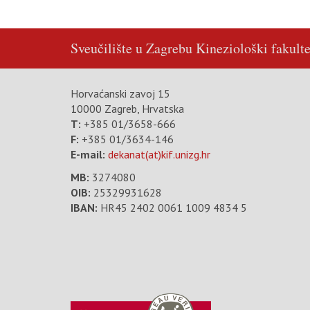
Sveučilište u Zagrebu
Kineziološki fakulte
Horvaćanski zavoj 15
10000 Zagreb, Hrvatska
T:
+385 01/3658-666
F:
+385 01/3634-146
E-mail:
dekanat(at)kif.unizg.hr
MB:
3274080
OIB:
25329931628
IBAN:
HR45 2402 0061 1009 4834 5