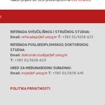
t
REFERADA SVEUČILIŠNOG I STRUČNOG STUDIJA:
Email:
referada(at)kif.unizg.hr
T:
+385 01/3658-625
REFERADA POSLIJEDIPLOMSKOG DOKTORSKOG
STUDIJA:
Email:
doktorski.studij(at)kif.unizg.hr
T:
+385 01/3658-619
URED ZA MEĐUNARODNU SURADNJU:
Email:
iro(at)kif.unizg.hr
T:
+385 01/3658-645
POLITIKA PRIVATNOSTI