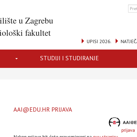
ilište u Zagrebu
ološki fakultet
UPISI 2026.
NATJEČ
STUDIJI I STUDIRANJE
AAI@EDU.HR PRIJAVA
prijava
Nakon prijave bit ćete preusmjereni na
ovu stranicu
.