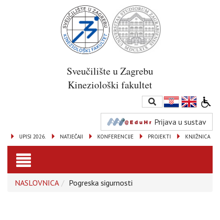
Sveučilište u Zagrebu
Kineziološki fakultet
Prijava u sustav
UPISI 2026.
NATJEČAJI
KONFERENCIJE
PROJEKTI
KNJIŽNICA
Toggle
NASLOVNICA
Pogreska sigurnosti
navigation