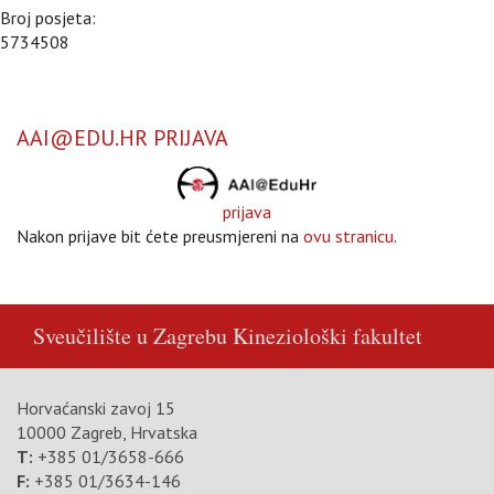
Broj posjeta:
5734508
AAI@EDU.HR PRIJAVA
prijava
Nakon prijave bit ćete preusmjereni na
ovu stranicu
.
Sveučilište u Zagrebu
Kineziološki fakultet
Horvaćanski zavoj 15
10000 Zagreb, Hrvatska
T:
+385 01/3658-666
F:
+385 01/3634-146