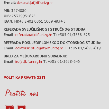
E-mail:
dekanat(at)kif.unizg.hr
MB:
3274080
OIB:
25329931628
IBAN:
HR45 2402 0061 1009 4834 5
REFERADA SVEUČILIŠNOG I STRUČNOG STUDIJA:
Email:
referada(at)kif.unizg.hr
T:
+385 01/3658-625
REFERADA POSLIJEDIPLOMSKOG DOKTORSKOG STUDIJA:
Email:
doktorski.studij(at)kif.unizg.hr
T:
+385 01/3658-619
URED ZA MEĐUNARODNU SURADNJU:
Email:
iro(at)kif.unizg.hr
T:
+385 01/3658-645
POLITIKA PRIVATNOSTI