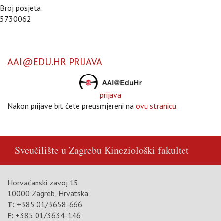
Broj posjeta:
5730062
AAI@EDU.HR PRIJAVA
prijava
Nakon prijave bit ćete preusmjereni na
ovu stranicu
.
Sveučilište u Zagrebu
Kineziološki fakultet
Horvaćanski zavoj 15
10000 Zagreb, Hrvatska
T:
+385 01/3658-666
F:
+385 01/3634-146