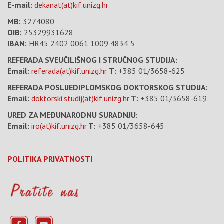
E-mail:
dekanat(at)kif.unizg.hr
MB:
3274080
OIB:
25329931628
IBAN:
HR45 2402 0061 1009 4834 5
REFERADA SVEUČILIŠNOG I STRUČNOG STUDIJA:
Email:
referada(at)kif.unizg.hr
T:
+385 01/3658-625
REFERADA POSLIJEDIPLOMSKOG DOKTORSKOG STUDIJA:
Email:
doktorski.studij(at)kif.unizg.hr
T:
+385 01/3658-619
URED ZA MEĐUNARODNU SURADNJU:
Email:
iro(at)kif.unizg.hr
T:
+385 01/3658-645
POLITIKA PRIVATNOSTI