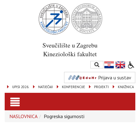
Sveučilište u Zagrebu
Kineziološki fakultet
Prijava u sustav
UPISI 2026.
NATJEČAJI
KONFERENCIJE
PROJEKTI
KNJIŽNICA
Toggle
NASLOVNICA
Pogreska sigurnosti
navigation