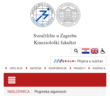
Sveučilište u Zagrebu
Kineziološki fakultet
Prijava u sustav
UPISI 2026.
NATJEČAJI
KONFERENCIJE
PROJEKTI
KNJIŽNICA
Toggle
NASLOVNICA
Pogreska sigurnosti
navigation