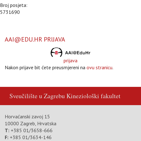
Broj posjeta:
5731690
AAI@EDU.HR PRIJAVA
prijava
Nakon prijave bit ćete preusmjereni na
ovu stranicu
.
Sveučilište u Zagrebu
Kineziološki fakultet
Horvaćanski zavoj 15
10000 Zagreb, Hrvatska
T:
+385 01/3658-666
F:
+385 01/3634-146