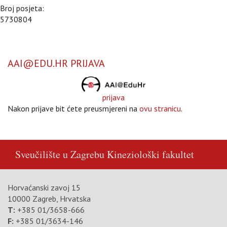
Broj posjeta:
5730804
AAI@EDU.HR PRIJAVA
prijava
Nakon prijave bit ćete preusmjereni na
ovu stranicu
.
Sveučilište u Zagrebu
Kineziološki fakultet
Horvaćanski zavoj 15
10000 Zagreb, Hrvatska
T:
+385 01/3658-666
F:
+385 01/3634-146