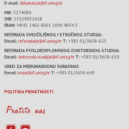
E-mail:
dekanat(at)kif.unizg.hr
MB:
3274080
OIB:
25329931628
IBAN:
HR45 2402 0061 1009 4834 5
REFERADA SVEUČILIŠNOG I STRUČNOG STUDIJA:
Email:
referada(at)kif.unizg.hr
T:
+385 01/3658-625
REFERADA POSLIJEDIPLOMSKOG DOKTORSKOG STUDIJA:
Email:
doktorski.studij(at)kif.unizg.hr
T:
+385 01/3658-619
URED ZA MEĐUNARODNU SURADNJU:
Email:
iro(at)kif.unizg.hr
T:
+385 01/3658-645
POLITIKA PRIVATNOSTI