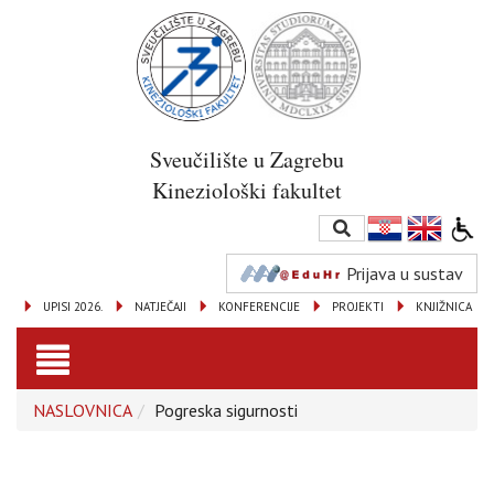
Sveučilište u Zagrebu
Kineziološki fakultet
Prijava u sustav
UPISI 2026.
NATJEČAJI
KONFERENCIJE
PROJEKTI
KNJIŽNICA
Toggle
NASLOVNICA
Pogreska sigurnosti
navigation