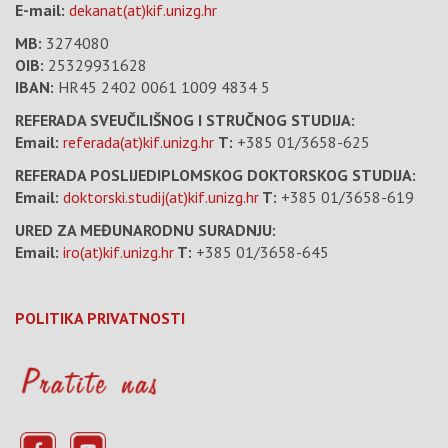
E-mail:
dekanat(at)kif.unizg.hr
MB:
3274080
OIB:
25329931628
IBAN:
HR45 2402 0061 1009 4834 5
REFERADA SVEUČILIŠNOG I STRUČNOG STUDIJA:
Email:
referada(at)kif.unizg.hr
T:
+385 01/3658-625
REFERADA POSLIJEDIPLOMSKOG DOKTORSKOG STUDIJA:
Email:
doktorski.studij(at)kif.unizg.hr
T:
+385 01/3658-619
URED ZA MEĐUNARODNU SURADNJU:
Email:
iro(at)kif.unizg.hr
T:
+385 01/3658-645
POLITIKA PRIVATNOSTI