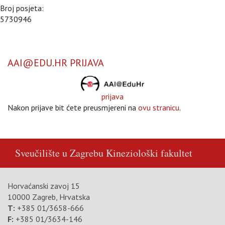
Broj posjeta:
5730946
AAI@EDU.HR PRIJAVA
prijava
Nakon prijave bit ćete preusmjereni na
ovu stranicu
.
Sveučilište u Zagrebu
Kineziološki fakultet
Horvaćanski zavoj 15
10000 Zagreb, Hrvatska
T:
+385 01/3658-666
F:
+385 01/3634-146