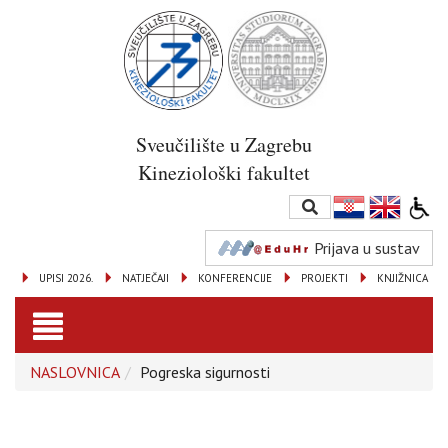
Sveučilište u Zagrebu
Kineziološki fakultet
Prijava u sustav
UPISI 2026.
NATJEČAJI
KONFERENCIJE
PROJEKTI
KNJIŽNICA
Toggle
NASLOVNICA
Pogreska sigurnosti
navigation