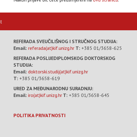
t
REFERADA SVEUČILIŠNOG I STRUČNOG STUDIJA:
Email:
referada(at)kif.unizg.hr
T:
+385 01/3658-625
REFERADA POSLIJEDIPLOMSKOG DOKTORSKOG
STUDIJA:
Email:
doktorski.studij(at)kif.unizg.hr
T:
+385 01/3658-619
URED ZA MEĐUNARODNU SURADNJU:
Email:
iro(at)kif.unizg.hr
T:
+385 01/3658-645
POLITIKA PRIVATNOSTI