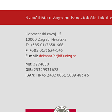
Sveučilište u Zagrebu
Kineziološki fakulte
Horvaćanski zavoj 15
10000 Zagreb, Hrvatska
T:
+385 01/3658-666
F:
+385 01/3634-146
E-mail:
dekanat(at)kif.unizg.hr
MB:
3274080
OIB:
25329931628
IBAN:
HR45 2402 0061 1009 4834 5