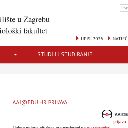
ilište u Zagrebu
ološki fakultet
UPISI 2026.
NATJEČ
STUDIJI I STUDIRANJE
AAI@EDU.HR PRIJAVA
prijava
Nakon prijave bit ćete preusmjereni na
ovu stranicu
.