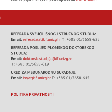
t
REFERADA SVEUČILIŠNOG I STRUČNOG STUDIJA:
Email:
referada(at)kif.unizg.hr
T:
+385 01/3658-625
REFERADA POSLIJEDIPLOMSKOG DOKTORSKOG
STUDIJA:
Email:
doktorski.studij(at)kif.unizg.hr
T:
+385 01/3658-619
URED ZA MEĐUNARODNU SURADNJU:
Email:
iro(at)kif.unizg.hr
T:
+385 01/3658-645
POLITIKA PRIVATNOSTI