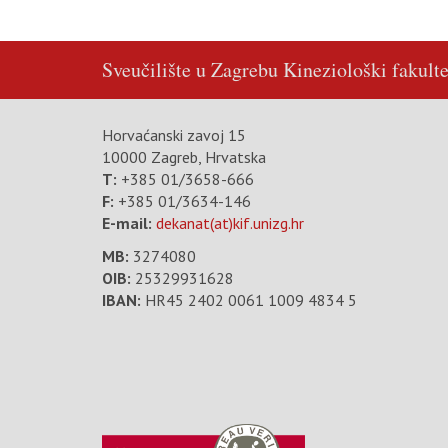
Sveučilište u Zagrebu
Kineziološki fakulte
Horvaćanski zavoj 15
10000 Zagreb, Hrvatska
T:
+385 01/3658-666
F:
+385 01/3634-146
E-mail:
dekanat(at)kif.unizg.hr
MB:
3274080
OIB:
25329931628
IBAN:
HR45 2402 0061 1009 4834 5