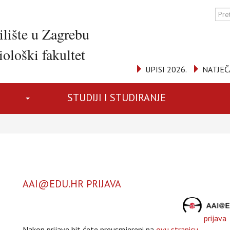
ilište u Zagrebu
ološki fakultet
UPISI 2026.
NATJEČ
STUDIJI I STUDIRANJE
AAI@EDU.HR PRIJAVA
prijava
Nakon prijave bit ćete preusmjereni na
ovu stranicu
.