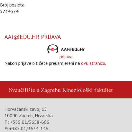
Broj posjeta:
5734374
AAI@EDU.HR PRIJAVA
prijava
Nakon prijave bit ćete preusmjereni na
ovu stranicu
.
Sveučilište u Zagrebu
Kineziološki fakultet
Horvaćanski zavoj 15
10000 Zagreb, Hrvatska
T:
+385 01/3658-666
F:
+385 01/3634-146