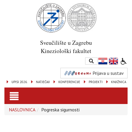
Sveučilište u Zagrebu
Kineziološki fakultet
Prijava u sustav
UPISI 2026.
NATJEČAJI
KONFERENCIJE
PROJEKTI
KNJIŽNICA
Toggle
NASLOVNICA
Pogreska sigurnosti
navigation