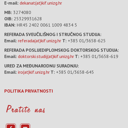
E-mail:
dekanat(at)kif.unizg.hr
MB:
3274080
OIB:
25329931628
IBAN:
HR45 2402 0061 1009 4834 5
REFERADA SVEUČILIŠNOG I STRUČNOG STUDIJA:
Email:
referada(at)kif.unizg.hr
T:
+385 01/3658-625
REFERADA POSLIJEDIPLOMSKOG DOKTORSKOG STUDIJA:
Email:
doktorski.studij(at)kif.unizg.hr
T:
+385 01/3658-619
URED ZA MEĐUNARODNU SURADNJU:
Email:
iro(at)kif.unizg.hr
T:
+385 01/3658-645
POLITIKA PRIVATNOSTI