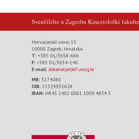
Sveučilište u Zagrebu
Kineziološki fakulte
Horvaćanski zavoj 15
10000 Zagreb, Hrvatska
T:
+385 01/3658-666
F:
+385 01/3634-146
E-mail:
dekanat(at)kif.unizg.hr
MB:
3274080
OIB:
25329931628
IBAN:
HR45 2402 0061 1009 4834 5