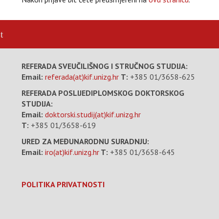
t
REFERADA SVEUČILIŠNOG I STRUČNOG STUDIJA:
Email:
referada(at)kif.unizg.hr
T:
+385 01/3658-625
REFERADA POSLIJEDIPLOMSKOG DOKTORSKOG
STUDIJA:
Email:
doktorski.studij(at)kif.unizg.hr
T:
+385 01/3658-619
URED ZA MEĐUNARODNU SURADNJU:
Email:
iro(at)kif.unizg.hr
T:
+385 01/3658-645
POLITIKA PRIVATNOSTI