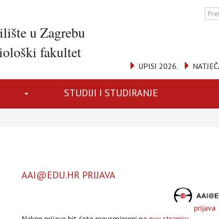
ilište u Zagrebu
ološki fakultet
UPISI 2026.
NATJEČ
STUDIJI I STUDIRANJE
AAI@EDU.HR PRIJAVA
prijava
Nakon prijave bit ćete preusmjereni na
ovu stranicu
.