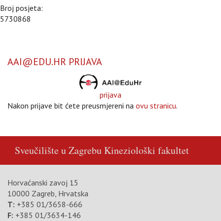
Broj posjeta:
5730868
AAI@EDU.HR PRIJAVA
prijava
Nakon prijave bit ćete preusmjereni na
ovu stranicu
.
Sveučilište u Zagrebu
Kineziološki fakultet
Horvaćanski zavoj 15
10000 Zagreb, Hrvatska
T:
+385 01/3658-666
F:
+385 01/3634-146