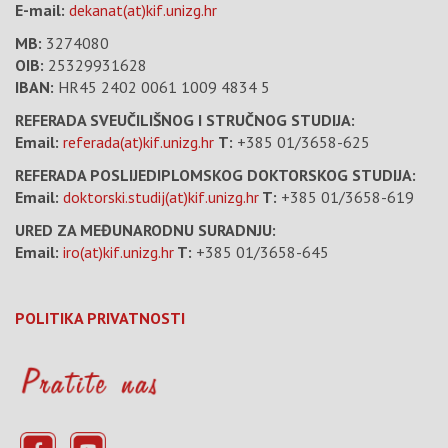
E-mail:
dekanat(at)kif.unizg.hr
MB:
3274080
OIB:
25329931628
IBAN:
HR45 2402 0061 1009 4834 5
REFERADA SVEUČILIŠNOG I STRUČNOG STUDIJA:
Email:
referada(at)kif.unizg.hr
T:
+385 01/3658-625
REFERADA POSLIJEDIPLOMSKOG DOKTORSKOG STUDIJA:
Email:
doktorski.studij(at)kif.unizg.hr
T:
+385 01/3658-619
URED ZA MEĐUNARODNU SURADNJU:
Email:
iro(at)kif.unizg.hr
T:
+385 01/3658-645
POLITIKA PRIVATNOSTI