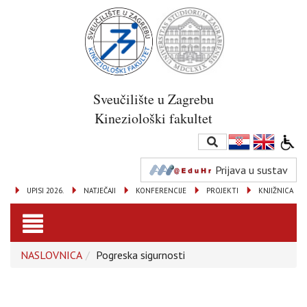
Sveučilište u Zagrebu
Kineziološki fakultet
Prijava u sustav
UPISI 2026.
NATJEČAJI
KONFERENCIJE
PROJEKTI
KNJIŽNICA
Toggle
NASLOVNICA
Pogreska sigurnosti
navigation