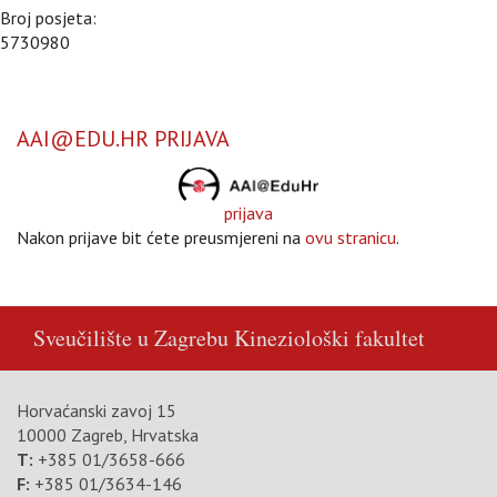
Broj posjeta:
5730980
AAI@EDU.HR PRIJAVA
prijava
Nakon prijave bit ćete preusmjereni na
ovu stranicu
.
Sveučilište u Zagrebu
Kineziološki fakultet
Horvaćanski zavoj 15
10000 Zagreb, Hrvatska
T:
+385 01/3658-666
F:
+385 01/3634-146