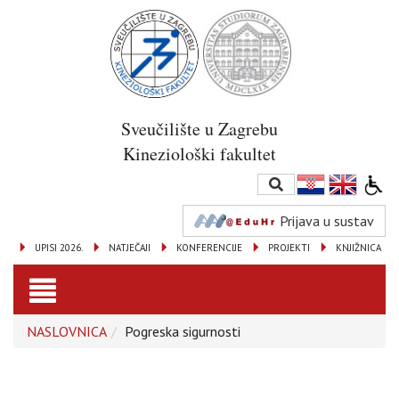
Sveučilište u Zagrebu
Kineziološki fakultet
Prijava u sustav
UPISI 2026.
NATJEČAJI
KONFERENCIJE
PROJEKTI
KNJIŽNICA
Toggle
NASLOVNICA
Pogreska sigurnosti
navigation