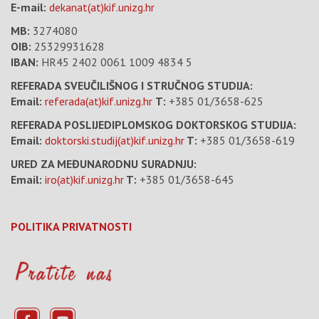
E-mail:
dekanat(at)kif.unizg.hr
MB:
3274080
OIB:
25329931628
IBAN:
HR45 2402 0061 1009 4834 5
REFERADA SVEUČILIŠNOG I STRUČNOG STUDIJA:
Email:
referada(at)kif.unizg.hr
T:
+385 01/3658-625
REFERADA POSLIJEDIPLOMSKOG DOKTORSKOG STUDIJA:
Email:
doktorski.studij(at)kif.unizg.hr
T:
+385 01/3658-619
URED ZA MEĐUNARODNU SURADNJU:
Email:
iro(at)kif.unizg.hr
T:
+385 01/3658-645
POLITIKA PRIVATNOSTI