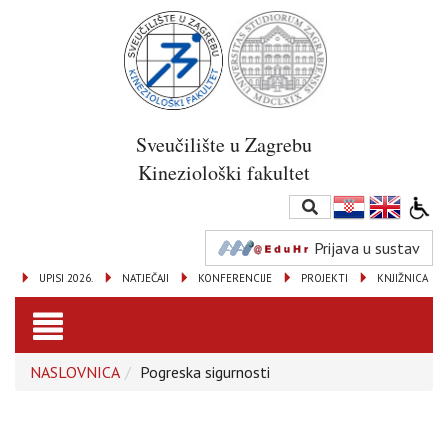
Sveučilište u Zagrebu
Kineziološki fakultet
Prijava u sustav
UPISI 2026.
NATJEČAJI
KONFERENCIJE
PROJEKTI
KNJIŽNICA
Toggle
NASLOVNICA
Pogreska sigurnosti
navigation