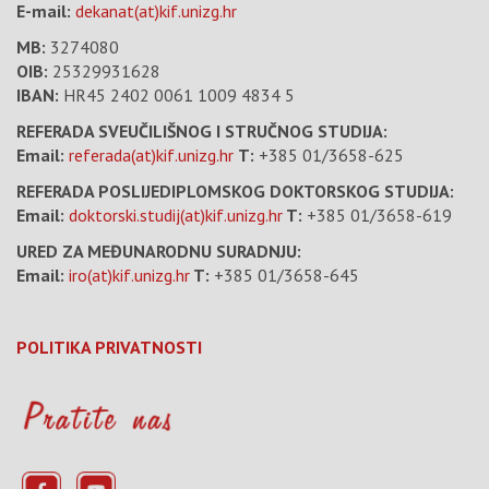
E-mail:
dekanat(at)kif.unizg.hr
MB:
3274080
OIB:
25329931628
IBAN:
HR45 2402 0061 1009 4834 5
REFERADA SVEUČILIŠNOG I STRUČNOG STUDIJA:
Email:
referada(at)kif.unizg.hr
T:
+385 01/3658-625
REFERADA POSLIJEDIPLOMSKOG DOKTORSKOG STUDIJA:
Email:
doktorski.studij(at)kif.unizg.hr
T:
+385 01/3658-619
URED ZA MEĐUNARODNU SURADNJU:
Email:
iro(at)kif.unizg.hr
T:
+385 01/3658-645
POLITIKA PRIVATNOSTI