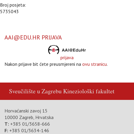
Broj posjeta:
5735043
AAI@EDU.HR PRIJAVA
prijava
Nakon prijave bit ćete preusmjereni na
ovu stranicu
.
Sveučilište u Zagrebu
Kineziološki fakultet
Horvaćanski zavoj 15
10000 Zagreb, Hrvatska
T:
+385 01/3658-666
F:
+385 01/3634-146