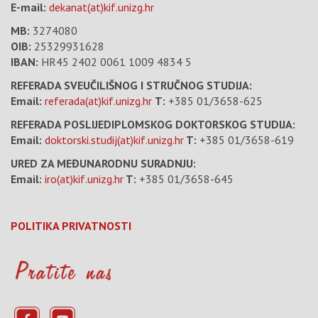
E-mail:
dekanat(at)kif.unizg.hr
MB:
3274080
OIB:
25329931628
IBAN:
HR45 2402 0061 1009 4834 5
REFERADA SVEUČILIŠNOG I STRUČNOG STUDIJA:
Email:
referada(at)kif.unizg.hr
T:
+385 01/3658-625
REFERADA POSLIJEDIPLOMSKOG DOKTORSKOG STUDIJA:
Email:
doktorski.studij(at)kif.unizg.hr
T:
+385 01/3658-619
URED ZA MEĐUNARODNU SURADNJU:
Email:
iro(at)kif.unizg.hr
T:
+385 01/3658-645
POLITIKA PRIVATNOSTI