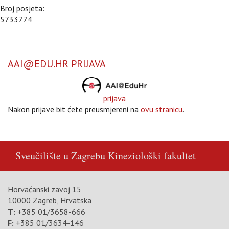
Broj posjeta:
5733774
AAI@EDU.HR PRIJAVA
prijava
Nakon prijave bit ćete preusmjereni na
ovu stranicu
.
Sveučilište u Zagrebu
Kineziološki fakultet
Horvaćanski zavoj 15
10000 Zagreb, Hrvatska
T:
+385 01/3658-666
F:
+385 01/3634-146