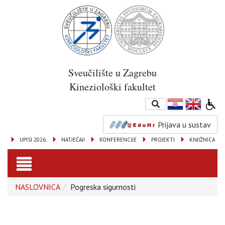
Sveučilište u Zagrebu
Kineziološki fakultet
Prijava u sustav
UPISI 2026.
NATJEČAJI
KONFERENCIJE
PROJEKTI
KNJIŽNICA
Toggle
NASLOVNICA
Pogreska sigurnosti
navigation