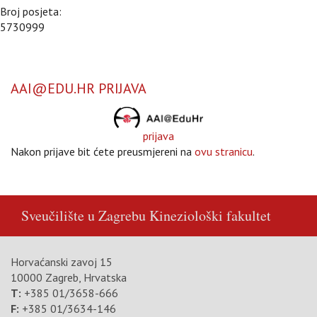
Broj posjeta:
5730999
AAI@EDU.HR PRIJAVA
prijava
Nakon prijave bit ćete preusmjereni na
ovu stranicu
.
Sveučilište u Zagrebu
Kineziološki fakultet
Horvaćanski zavoj 15
10000 Zagreb, Hrvatska
T:
+385 01/3658-666
F:
+385 01/3634-146