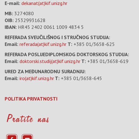
E-mail:
dekanat(at)kif.unizg.hr
MB:
3274080
OIB:
25329931628
IBAN:
HR45 2402 0061 1009 4834 5
REFERADA SVEUČILIŠNOG I STRUČNOG STUDIJA:
Email:
referada(at)kif.unizg.hr
T:
+385 01/3658-625
REFERADA POSLIJEDIPLOMSKOG DOKTORSKOG STUDIJA:
Email:
doktorski.studij(at)kif.unizg.hr
T:
+385 01/3658-619
URED ZA MEĐUNARODNU SURADNJU:
Email:
iro(at)kif.unizg.hr
T:
+385 01/3658-645
POLITIKA PRIVATNOSTI