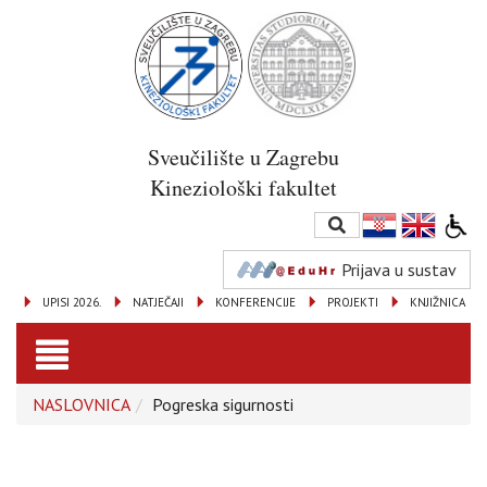
Sveučilište u Zagrebu
Kineziološki fakultet
Prijava u sustav
UPISI 2026.
NATJEČAJI
KONFERENCIJE
PROJEKTI
KNJIŽNICA
Toggle
NASLOVNICA
Pogreska sigurnosti
navigation