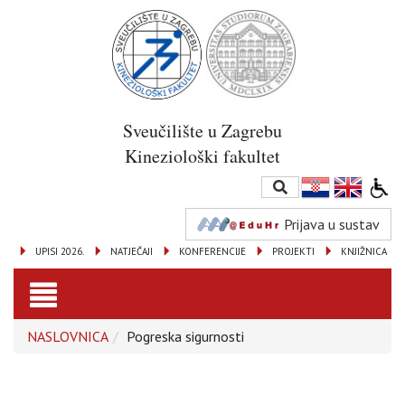
Sveučilište u Zagrebu
Kineziološki fakultet
Prijava u sustav
UPISI 2026.
NATJEČAJI
KONFERENCIJE
PROJEKTI
KNJIŽNICA
Toggle
NASLOVNICA
Pogreska sigurnosti
navigation