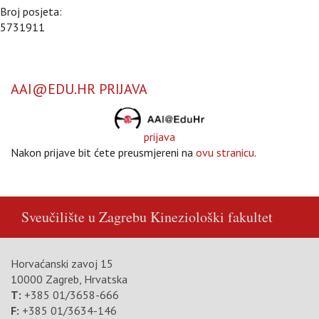
Broj posjeta:
5731911
AAI@EDU.HR PRIJAVA
prijava
Nakon prijave bit ćete preusmjereni na
ovu stranicu
.
Sveučilište u Zagrebu
Kineziološki fakultet
Horvaćanski zavoj 15
10000 Zagreb, Hrvatska
T:
+385 01/3658-666
F:
+385 01/3634-146