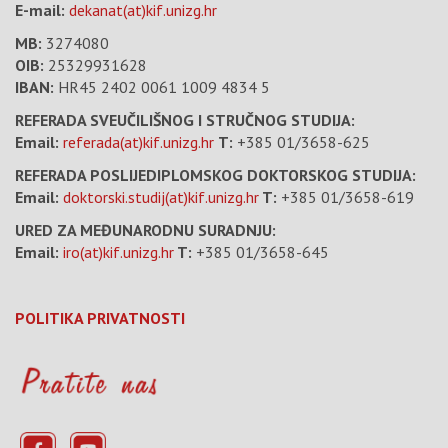
E-mail:
dekanat(at)kif.unizg.hr
MB:
3274080
OIB:
25329931628
IBAN:
HR45 2402 0061 1009 4834 5
REFERADA SVEUČILIŠNOG I STRUČNOG STUDIJA:
Email:
referada(at)kif.unizg.hr
T:
+385 01/3658-625
REFERADA POSLIJEDIPLOMSKOG DOKTORSKOG STUDIJA:
Email:
doktorski.studij(at)kif.unizg.hr
T:
+385 01/3658-619
URED ZA MEĐUNARODNU SURADNJU:
Email:
iro(at)kif.unizg.hr
T:
+385 01/3658-645
POLITIKA PRIVATNOSTI