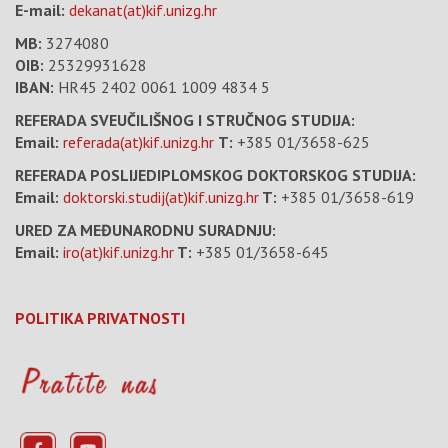
E-mail:
dekanat(at)kif.unizg.hr
MB:
3274080
OIB:
25329931628
IBAN:
HR45 2402 0061 1009 4834 5
REFERADA SVEUČILIŠNOG I STRUČNOG STUDIJA:
Email:
referada(at)kif.unizg.hr
T:
+385 01/3658-625
REFERADA POSLIJEDIPLOMSKOG DOKTORSKOG STUDIJA:
Email:
doktorski.studij(at)kif.unizg.hr
T:
+385 01/3658-619
URED ZA MEĐUNARODNU SURADNJU:
Email:
iro(at)kif.unizg.hr
T:
+385 01/3658-645
POLITIKA PRIVATNOSTI