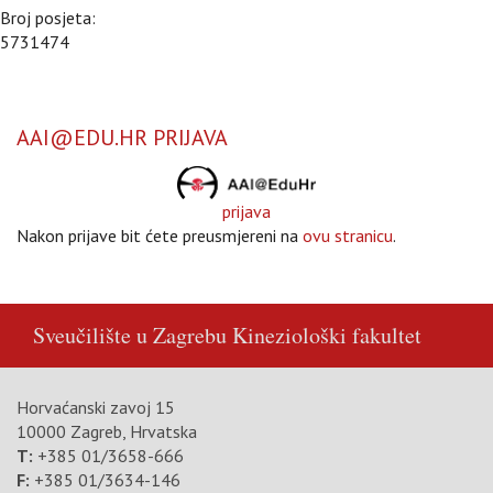
Broj posjeta:
5731474
AAI@EDU.HR PRIJAVA
prijava
Nakon prijave bit ćete preusmjereni na
ovu stranicu
.
Sveučilište u Zagrebu
Kineziološki fakultet
Horvaćanski zavoj 15
10000 Zagreb, Hrvatska
T:
+385 01/3658-666
F:
+385 01/3634-146