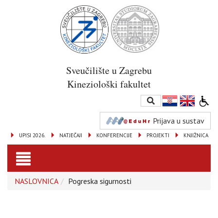
Sveučilište u Zagrebu
Kineziološki fakultet
Prijava u sustav
UPISI 2026.
NATJEČAJI
KONFERENCIJE
PROJEKTI
KNJIŽNICA
Toggle
NASLOVNICA
Pogreska sigurnosti
navigation