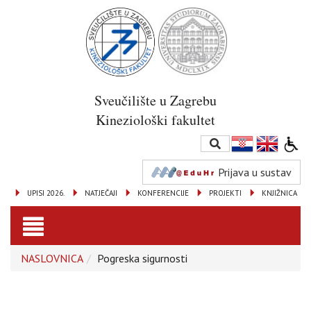
Sveučilište u Zagrebu
Kineziološki fakultet
Prijava u sustav
UPISI 2026.
NATJEČAJI
KONFERENCIJE
PROJEKTI
KNJIŽNICA
Toggle
NASLOVNICA
Pogreska sigurnosti
navigation