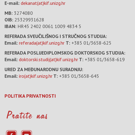
E-mail:
dekanat(at)kif.unizg.hr
MB:
3274080
OIB:
25329931628
IBAN:
HR45 2402 0061 1009 4834 5
REFERADA SVEUČILIŠNOG I STRUČNOG STUDIJA:
Email:
referada(at)kif.unizg.hr
T:
+385 01/3658-625
REFERADA POSLIJEDIPLOMSKOG DOKTORSKOG STUDIJA:
Email:
doktorski.studij(at)kif.unizg.hr
T:
+385 01/3658-619
URED ZA MEĐUNARODNU SURADNJU:
Email:
iro(at)kif.unizg.hr
T:
+385 01/3658-645
POLITIKA PRIVATNOSTI