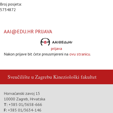
Broj posjeta:
5734872
AAI@EDU.HR PRIJAVA
prijava
Nakon prijave bit ćete preusmjereni na
ovu stranicu
.
Sveučilište u Zagrebu
Kineziološki fakultet
Horvaćanski zavoj 15
10000 Zagreb, Hrvatska
T:
+385 01/3658-666
F:
+385 01/3634-146