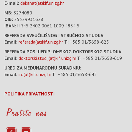
E-mail:
dekanat(at)kif.unizg.hr
MB:
3274080
OIB:
25329931628
IBAN:
HR45 2402 0061 1009 4834 5
REFERADA SVEUČILIŠNOG I STRUČNOG STUDIJA:
Email:
referada(at)kif.unizg.hr
T:
+385 01/3658-625
REFERADA POSLIJEDIPLOMSKOG DOKTORSKOG STUDIJA:
Email:
doktorski.studij(at)kif.unizg.hr
T:
+385 01/3658-619
URED ZA MEĐUNARODNU SURADNJU:
Email:
iro(at)kif.unizg.hr
T:
+385 01/3658-645
POLITIKA PRIVATNOSTI