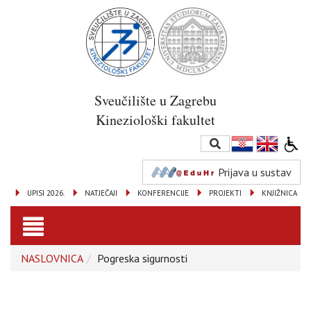
Sveučilište u Zagrebu
Kineziološki fakultet
Prijava u sustav
UPISI 2026.
NATJEČAJI
KONFERENCIJE
PROJEKTI
KNJIŽNICA
Toggle
NASLOVNICA
Pogreska sigurnosti
navigation