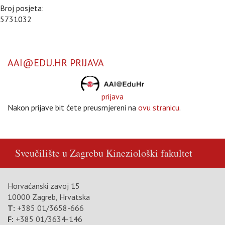
Broj posjeta:
5731032
AAI@EDU.HR PRIJAVA
prijava
Nakon prijave bit ćete preusmjereni na
ovu stranicu
.
Sveučilište u Zagrebu
Kineziološki fakultet
Horvaćanski zavoj 15
10000 Zagreb, Hrvatska
T:
+385 01/3658-666
F:
+385 01/3634-146